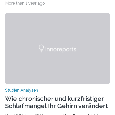
More than 1 year ago
erstellte ein Modell, mit dem sich vorhersagen lässt, in
welchen geographischen Breiten sie den Winterschlaf
überleben und wie sich ihre Überwinterungsgebiete im
Laufe der Zeit verändern könnten. Es zeichnet die
Verschiebung der Überwinterungsgebiete in den letzten
50 Jahren exakt nach und sagt eine weitere
Ausdehnung nach Nordosten um bis zu 14 Prozent des
derzeitigen Verbreitungsgebiets bis zum Jahr 2100
voraus – bedingt durch kürzere…
Studien Analysen
Wie chronischer und kurzfristiger
Schlafmangel Ihr Gehirn verändert