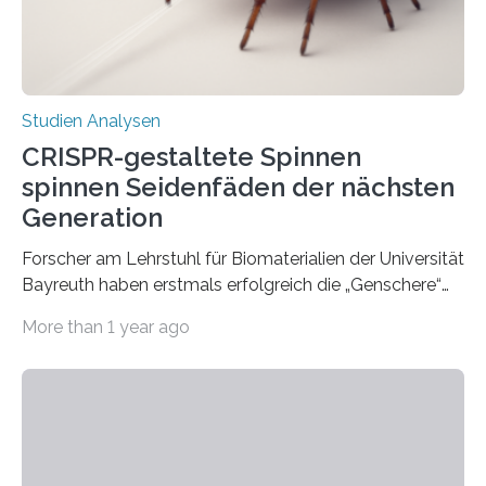
Studien Analysen
CRISPR-gestaltete Spinnen
spinnen Seidenfäden der nächsten
Generation
Forscher am Lehrstuhl für Biomaterialien der Universität
Bayreuth haben erstmals erfolgreich die „Genschere“
CRISPR-Cas9 bei Spinnen eingesetzt. Die Spinnen
More than 1 year ago
produzierten nach der Gen-Editierung rot
fluoreszierende Spinnenseide. Über ihre Ergebnisse
berichten die Forscher im Fachjournal Angewandte
Chemie. What for? Spinnenseide ist eine der
interessantesten Fasern im Bereich der
Materialwissenschaften: Insbesondere ihr Abseilfaden