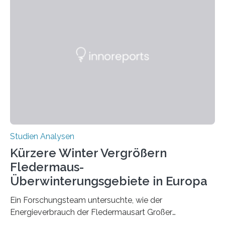
wahrscheinlich darin begründet, dass beide durch
Prozesse in der frühen Hirnentwicklung beeinflusst
werden. Verschiedene Studien untersuchten diesen
Zusammenhang für einzelne Erkrankungen und
konnten ihn mal belegen, mal nicht. Eine Meta-Analyse,
die ein internationales Forschungsteam aus Bochum,
Hamburg, Nimwegen und Athen durchgeführt hat,
zeigt, dass eine abweichende Händigkeit…
Studien Analysen
Kürzere Winter Vergrößern
Fledermaus-
Überwinterungsgebiete in Europa
Ein Forschungsteam untersuchte, wie der
Energieverbrauch der Fledermausart Großer
Abendsegler von der Temperatur beeinflusst wird, und