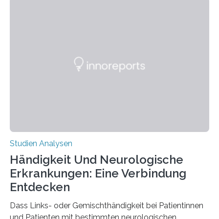
berichten die Forscher im Fachjournal Angewandte
Chemie. What for? Spinnenseide ist eine der
interessantesten Fasern im Bereich der
Materialwissenschaften: Insbesondere ihr Abseilfaden
ist enorm reißfest, dabei jedoch elastisch, leicht und
biologisch abbaubar. Wenn es gelingt, die Produktion
der Spinnenseide in vivo – im lebenden Tier – zu
beeinflussen und damit Einblicke…
Studien Analysen
Händigkeit Und Neurologische
Erkrankungen: Eine Verbindung
Entdecken
Dass Links- oder Gemischthändigkeit bei Patientinnen
und Patienten mit bestimmten neurologischen