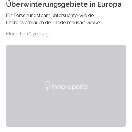
Überwinterungsgebiete in Europa
Ein Forschungsteam untersuchte, wie der
Energieverbrauch der Fledermausart Großer
Abendsegler von der Temperatur beeinflusst wird, und
More than 1 year ago
erstellte ein Modell, mit dem sich vorhersagen lässt, in
welchen geographischen Breiten sie den Winterschlaf
überleben und wie sich ihre Überwinterungsgebiete im
Laufe der Zeit verändern könnten. Es zeichnet die
Verschiebung der Überwinterungsgebiete in den letzten
50 Jahren exakt nach und sagt eine weitere
Ausdehnung nach Nordosten um bis zu 14 Prozent des
derzeitigen Verbreitungsgebiets bis zum Jahr 2100
voraus – bedingt durch kürzere…