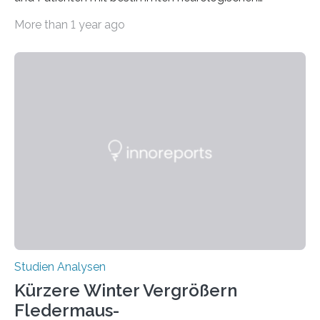
Erkrankungen wie Autismus-Spektrum-Störungen
More than 1 year ago
auffällig häufig vorkommt, ist eine oft berichtete
Beobachtung aus der Praxis. Die Verbindung von
Händigkeit und diesen Erkrankungen liegt
wahrscheinlich darin begründet, dass beide durch
Prozesse in der frühen Hirnentwicklung beeinflusst
werden. Verschiedene Studien untersuchten diesen
Zusammenhang für einzelne Erkrankungen und
konnten ihn mal belegen, mal nicht. Eine Meta-Analyse,
die ein internationales Forschungsteam aus Bochum,
Hamburg, Nimwegen und Athen durchgeführt hat,
zeigt, dass eine abweichende Händigkeit…
Studien Analysen
Kürzere Winter Vergrößern
Fledermaus-