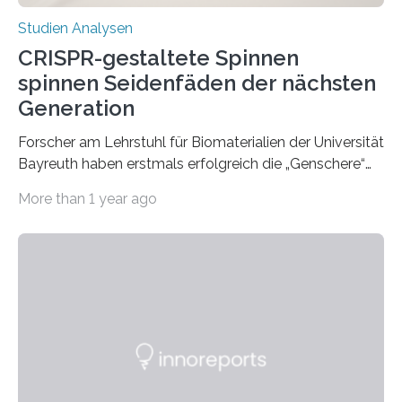
Studien Analysen
CRISPR-gestaltete Spinnen
spinnen Seidenfäden der nächsten
Generation
Forscher am Lehrstuhl für Biomaterialien der Universität
Bayreuth haben erstmals erfolgreich die „Genschere“
CRISPR-Cas9 bei Spinnen eingesetzt. Die Spinnen
More than 1 year ago
produzierten nach der Gen-Editierung rot
fluoreszierende Spinnenseide. Über ihre Ergebnisse
berichten die Forscher im Fachjournal Angewandte
Chemie. What for? Spinnenseide ist eine der
interessantesten Fasern im Bereich der
Materialwissenschaften: Insbesondere ihr Abseilfaden
ist enorm reißfest, dabei jedoch elastisch, leicht und
biologisch abbaubar. Wenn es gelingt, die Produktion
der Spinnenseide in vivo – im lebenden Tier – zu
beeinflussen und damit Einblicke…