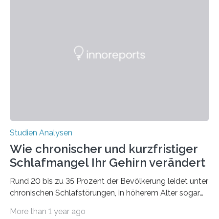
Laufe der Zeit verändern könnten. Es zeichnet die
Verschiebung der Überwinterungsgebiete in den letzten
50 Jahren exakt nach und sagt eine weitere
Ausdehnung nach Nordosten um bis zu 14 Prozent des
derzeitigen Verbreitungsgebiets bis zum Jahr 2100
voraus – bedingt durch kürzere…
Studien Analysen
Wie chronischer und kurzfristiger
Schlafmangel Ihr Gehirn verändert
Rund 20 bis zu 35 Prozent der Bevölkerung leidet unter
chronischen Schlafstörungen, in höherem Alter sogar
die Hälfte aller Menschen. Fast jeder Jugendliche oder
More than 1 year ago
Erwachsene kennt zudem ein kurzfristiges Schlafdefizit: