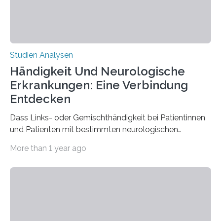
Studien Analysen
Händigkeit Und Neurologische
Erkrankungen: Eine Verbindung
Entdecken
Dass Links- oder Gemischthändigkeit bei Patientinnen
und Patienten mit bestimmten neurologischen
Erkrankungen wie Autismus-Spektrum-Störungen
More than 1 year ago
auffällig häufig vorkommt, ist eine oft berichtete
Beobachtung aus der Praxis. Die Verbindung von
Händigkeit und diesen Erkrankungen liegt
wahrscheinlich darin begründet, dass beide durch
Prozesse in der frühen Hirnentwicklung beeinflusst
werden. Verschiedene Studien untersuchten diesen