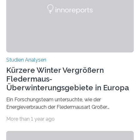
Zusammenhang für einzelne Erkrankungen und
konnten ihn mal belegen, mal nicht. Eine Meta-Analyse,
die ein internationales Forschungsteam aus Bochum,
Hamburg, Nimwegen und Athen durchgeführt hat,
zeigt, dass eine abweichende Händigkeit…
Studien Analysen
Kürzere Winter Vergrößern
Fledermaus-
Überwinterungsgebiete in Europa
Ein Forschungsteam untersuchte, wie der
Energieverbrauch der Fledermausart Großer
Abendsegler von der Temperatur beeinflusst wird, und
More than 1 year ago
erstellte ein Modell, mit dem sich vorhersagen lässt, in
welchen geographischen Breiten sie den Winterschlaf
überleben und wie sich ihre Überwinterungsgebiete im