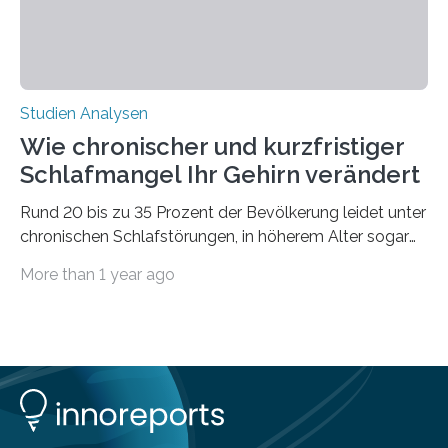
Studien Analysen
Wie chronischer und kurzfristiger
Schlafmangel Ihr Gehirn verändert
Rund 20 bis zu 35 Prozent der Bevölkerung leidet unter
chronischen Schlafstörungen, in höherem Alter sogar
die Hälfte aller Menschen. Fast jeder Jugendliche oder
More than 1 year ago
Erwachsene kennt zudem ein kurzfristiges Schlafdefizit:
ob Party, ein langer Arbeitstag, die Pflege Angehöriger
oder schlicht am Handy verdaddelt – die Möglichkeiten
zu wenig Schlaf zu bekommen sind vielfältig. Jülicher
Forscher:innen konnten in einer aktuellen Metastudie
zeigen, dass sich die jeweils beteiligten Gehirnregionen
deutlich unterscheiden. Die Ergebnisse der Studie