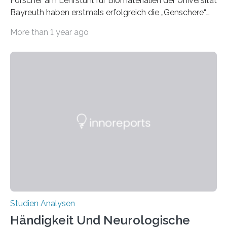
Forscher am Lehrstuhl für Biomaterialien der Universität
Bayreuth haben erstmals erfolgreich die „Genschere“
CRISPR-Cas9 bei Spinnen eingesetzt. Die Spinnen
More than 1 year ago
produzierten nach der Gen-Editierung rot
fluoreszierende Spinnenseide. Über ihre Ergebnisse
berichten die Forscher im Fachjournal Angewandte
Chemie. What for? Spinnenseide ist eine der
interessantesten Fasern im Bereich der
Materialwissenschaften: Insbesondere ihr Abseilfaden
ist enorm reißfest, dabei jedoch elastisch, leicht und
biologisch abbaubar. Wenn es gelingt, die Produktion
der Spinnenseide in vivo – im lebenden Tier – zu
beeinflussen und damit Einblicke…
Studien Analysen
Händigkeit Und Neurologische