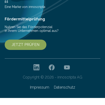
wurden im Fachmagazin JAMA Psychiatry
veröffentlicht. „Schlechter…
Eine Marke von innoscripta
Fördermittelprüfung
Nutzen Sie das Förderpotenzial
in Ihrem Unternehmen optimal aus?
JETZT PRÜFEN
Copyright © 2026 - innoscripta AG
Impressum
Datenschutz