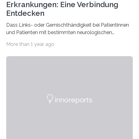
Erkrankungen: Eine Verbindung
Entdecken
Dass Links- oder Gemischthändigkeit bei Patientinnen
und Patienten mit bestimmten neurologischen
Erkrankungen wie Autismus-Spektrum-Störungen
More than 1 year ago
auffällig häufig vorkommt, ist eine oft berichtete
Beobachtung aus der Praxis. Die Verbindung von
Händigkeit und diesen Erkrankungen liegt
wahrscheinlich darin begründet, dass beide durch
Prozesse in der frühen Hirnentwicklung beeinflusst
werden. Verschiedene Studien untersuchten diesen
Zusammenhang für einzelne Erkrankungen und
konnten ihn mal belegen, mal nicht. Eine Meta-Analyse,
die ein internationales Forschungsteam aus Bochum,
Hamburg, Nimwegen und Athen durchgeführt hat,
zeigt, dass eine abweichende Händigkeit…