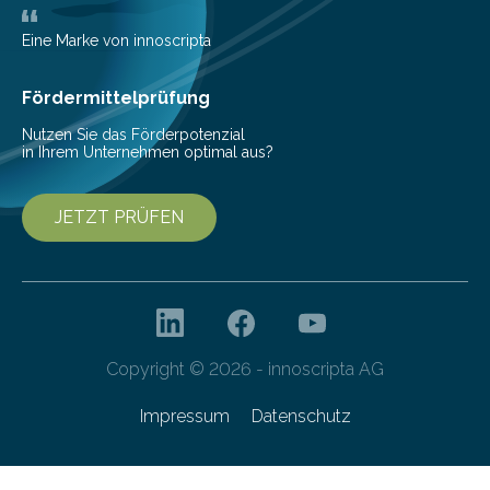
wurden im Fachmagazin JAMA Psychiatry
veröffentlicht. „Schlechter…
Eine Marke von innoscripta
Fördermittelprüfung
Nutzen Sie das Förderpotenzial
in Ihrem Unternehmen optimal aus?
JETZT PRÜFEN
Copyright © 2026 - innoscripta AG
Impressum
Datenschutz