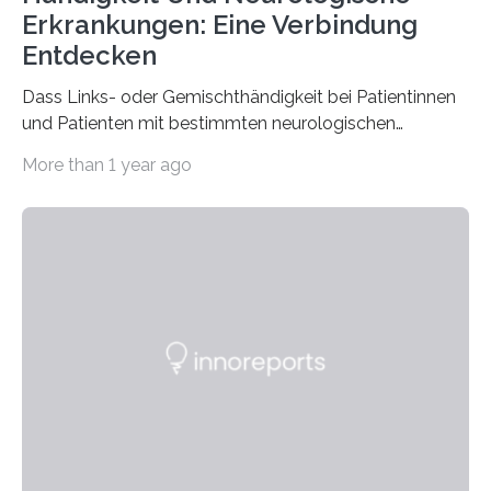
Erkrankungen: Eine Verbindung
Entdecken
Dass Links- oder Gemischthändigkeit bei Patientinnen
und Patienten mit bestimmten neurologischen
Erkrankungen wie Autismus-Spektrum-Störungen
More than 1 year ago
auffällig häufig vorkommt, ist eine oft berichtete
Beobachtung aus der Praxis. Die Verbindung von
Händigkeit und diesen Erkrankungen liegt
wahrscheinlich darin begründet, dass beide durch
Prozesse in der frühen Hirnentwicklung beeinflusst
werden. Verschiedene Studien untersuchten diesen
Zusammenhang für einzelne Erkrankungen und
konnten ihn mal belegen, mal nicht. Eine Meta-Analyse,
die ein internationales Forschungsteam aus Bochum,
Hamburg, Nimwegen und Athen durchgeführt hat,
zeigt, dass eine abweichende Händigkeit…