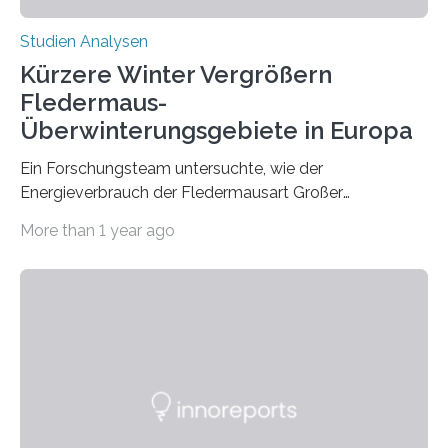
Studien Analysen
Kürzere Winter Vergrößern
Fledermaus-
Überwinterungsgebiete in Europa
Ein Forschungsteam untersuchte, wie der
Energieverbrauch der Fledermausart Großer
Abendsegler von der Temperatur beeinflusst wird, und
More than 1 year ago
erstellte ein Modell, mit dem sich vorhersagen lässt, in
welchen geographischen Breiten sie den Winterschlaf
überleben und wie sich ihre Überwinterungsgebiete im
Laufe der Zeit verändern könnten. Es zeichnet die
Verschiebung der Überwinterungsgebiete in den letzten
50 Jahren exakt nach und sagt eine weitere
Ausdehnung nach Nordosten um bis zu 14 Prozent des
derzeitigen Verbreitungsgebiets bis zum Jahr 2100
voraus – bedingt durch kürzere…