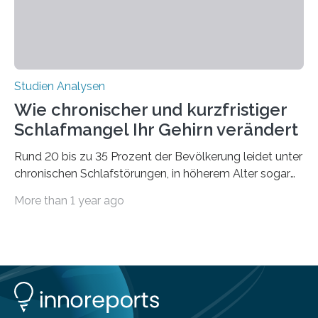
Studien Analysen
Wie chronischer und kurzfristiger
Schlafmangel Ihr Gehirn verändert
Rund 20 bis zu 35 Prozent der Bevölkerung leidet unter
chronischen Schlafstörungen, in höherem Alter sogar
die Hälfte aller Menschen. Fast jeder Jugendliche oder
More than 1 year ago
Erwachsene kennt zudem ein kurzfristiges Schlafdefizit:
ob Party, ein langer Arbeitstag, die Pflege Angehöriger
oder schlicht am Handy verdaddelt – die Möglichkeiten
zu wenig Schlaf zu bekommen sind vielfältig. Jülicher
Forscher:innen konnten in einer aktuellen Metastudie
zeigen, dass sich die jeweils beteiligten Gehirnregionen
deutlich unterscheiden. Die Ergebnisse der Studie