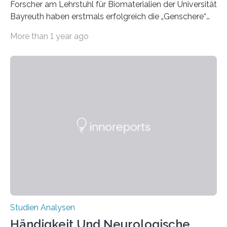
Forscher am Lehrstuhl für Biomaterialien der Universität
Bayreuth haben erstmals erfolgreich die „Genschere“
CRISPR-Cas9 bei Spinnen eingesetzt. Die Spinnen
More than 1 year ago
produzierten nach der Gen-Editierung rot
fluoreszierende Spinnenseide. Über ihre Ergebnisse
berichten die Forscher im Fachjournal Angewandte
Chemie. What for? Spinnenseide ist eine der
interessantesten Fasern im Bereich der
Materialwissenschaften: Insbesondere ihr Abseilfaden
ist enorm reißfest, dabei jedoch elastisch, leicht und
biologisch abbaubar. Wenn es gelingt, die Produktion
der Spinnenseide in vivo – im lebenden Tier – zu
beeinflussen und damit Einblicke…
Studien Analysen
Händigkeit Und Neurologische