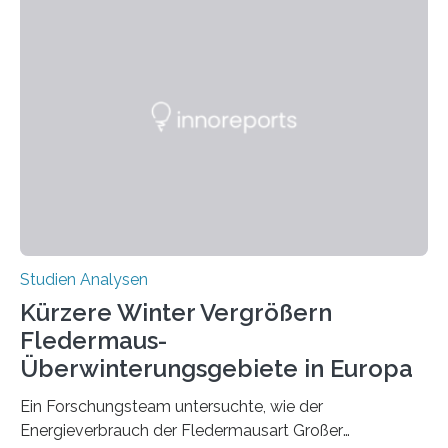
wahrscheinlich darin begründet, dass beide durch
Prozesse in der frühen Hirnentwicklung beeinflusst
werden. Verschiedene Studien untersuchten diesen
Zusammenhang für einzelne Erkrankungen und
konnten ihn mal belegen, mal nicht. Eine Meta-Analyse,
die ein internationales Forschungsteam aus Bochum,
Hamburg, Nimwegen und Athen durchgeführt hat,
zeigt, dass eine abweichende Händigkeit…
Studien Analysen
Kürzere Winter Vergrößern
Fledermaus-
Überwinterungsgebiete in Europa
Ein Forschungsteam untersuchte, wie der
Energieverbrauch der Fledermausart Großer