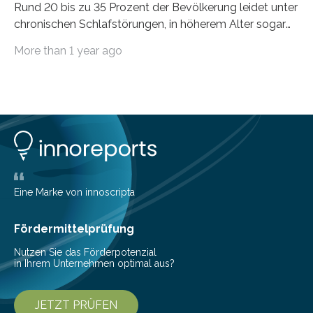
Rund 20 bis zu 35 Prozent der Bevölkerung leidet unter
chronischen Schlafstörungen, in höherem Alter sogar
die Hälfte aller Menschen. Fast jeder Jugendliche oder
More than 1 year ago
Erwachsene kennt zudem ein kurzfristiges Schlafdefizit:
ob Party, ein langer Arbeitstag, die Pflege Angehöriger
oder schlicht am Handy verdaddelt – die Möglichkeiten
zu wenig Schlaf zu bekommen sind vielfältig. Jülicher
Forscher:innen konnten in einer aktuellen Metastudie
zeigen, dass sich die jeweils beteiligten Gehirnregionen
deutlich unterscheiden. Die Ergebnisse der Studie
wurden im Fachmagazin JAMA Psychiatry
veröffentlicht. „Schlechter…
Eine Marke von innoscripta
Fördermittelprüfung
Nutzen Sie das Förderpotenzial
in Ihrem Unternehmen optimal aus?
JETZT PRÜFEN