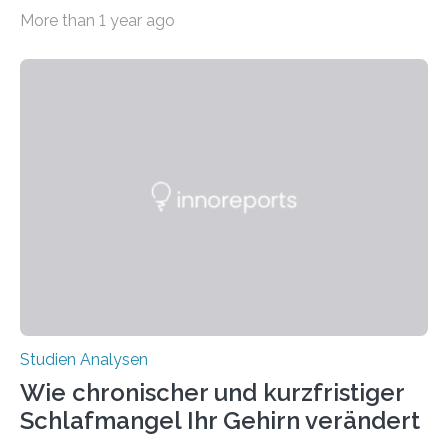
Abendsegler von der Temperatur beeinflusst wird, und
More than 1 year ago
erstellte ein Modell, mit dem sich vorhersagen lässt, in
welchen geographischen Breiten sie den Winterschlaf
überleben und wie sich ihre Überwinterungsgebiete im
Laufe der Zeit verändern könnten. Es zeichnet die
Verschiebung der Überwinterungsgebiete in den letzten
50 Jahren exakt nach und sagt eine weitere
Ausdehnung nach Nordosten um bis zu 14 Prozent des
derzeitigen Verbreitungsgebiets bis zum Jahr 2100
voraus – bedingt durch kürzere…
Studien Analysen
Wie chronischer und kurzfristiger
Schlafmangel Ihr Gehirn verändert