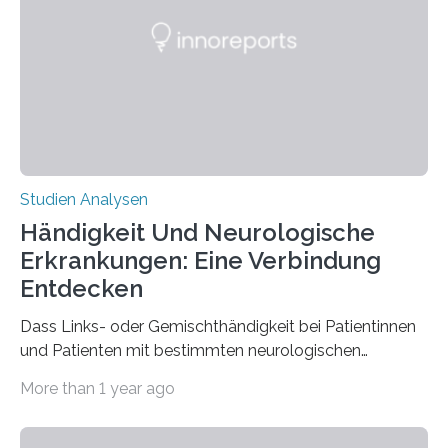
ist enorm reißfest, dabei jedoch elastisch, leicht und
biologisch abbaubar. Wenn es gelingt, die Produktion
der Spinnenseide in vivo – im lebenden Tier – zu
beeinflussen und damit Einblicke…
Studien Analysen
Händigkeit Und Neurologische
Erkrankungen: Eine Verbindung
Entdecken
Dass Links- oder Gemischthändigkeit bei Patientinnen
und Patienten mit bestimmten neurologischen
Erkrankungen wie Autismus-Spektrum-Störungen
More than 1 year ago
auffällig häufig vorkommt, ist eine oft berichtete
Beobachtung aus der Praxis. Die Verbindung von
Händigkeit und diesen Erkrankungen liegt