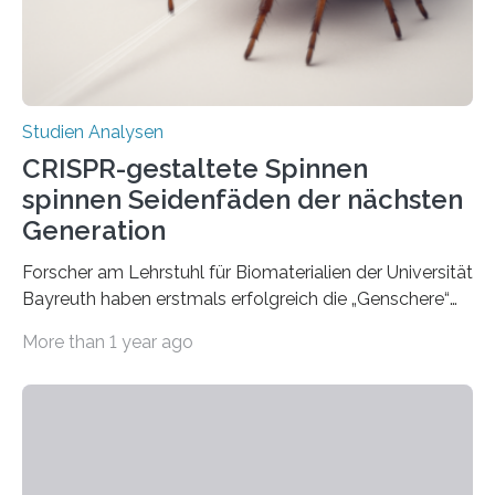
Studien Analysen
CRISPR-gestaltete Spinnen
spinnen Seidenfäden der nächsten
Generation
Forscher am Lehrstuhl für Biomaterialien der Universität
Bayreuth haben erstmals erfolgreich die „Genschere“
CRISPR-Cas9 bei Spinnen eingesetzt. Die Spinnen
More than 1 year ago
produzierten nach der Gen-Editierung rot
fluoreszierende Spinnenseide. Über ihre Ergebnisse
berichten die Forscher im Fachjournal Angewandte
Chemie. What for? Spinnenseide ist eine der
interessantesten Fasern im Bereich der
Materialwissenschaften: Insbesondere ihr Abseilfaden