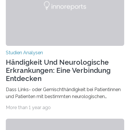
biologisch abbaubar. Wenn es gelingt, die Produktion
der Spinnenseide in vivo – im lebenden Tier – zu
beeinflussen und damit Einblicke…
Studien Analysen
Händigkeit Und Neurologische
Erkrankungen: Eine Verbindung
Entdecken
Dass Links- oder Gemischthändigkeit bei Patientinnen
und Patienten mit bestimmten neurologischen
Erkrankungen wie Autismus-Spektrum-Störungen
More than 1 year ago
auffällig häufig vorkommt, ist eine oft berichtete
Beobachtung aus der Praxis. Die Verbindung von
Händigkeit und diesen Erkrankungen liegt