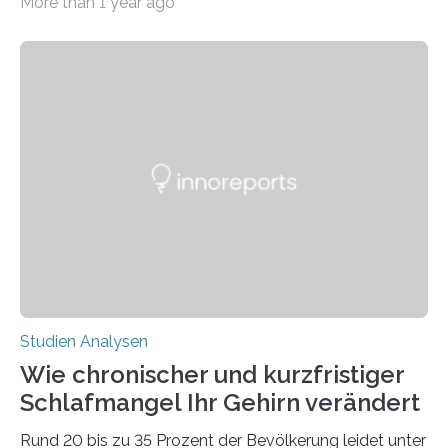
More than 1 year ago
erstellte ein Modell, mit dem sich vorhersagen lässt, in
welchen geographischen Breiten sie den Winterschlaf
überleben und wie sich ihre Überwinterungsgebiete im
Laufe der Zeit verändern könnten. Es zeichnet die
Verschiebung der Überwinterungsgebiete in den letzten
50 Jahren exakt nach und sagt eine weitere
Ausdehnung nach Nordosten um bis zu 14 Prozent des
derzeitigen Verbreitungsgebiets bis zum Jahr 2100
voraus – bedingt durch kürzere…
Studien Analysen
Wie chronischer und kurzfristiger
Schlafmangel Ihr Gehirn verändert
Rund 20 bis zu 35 Prozent der Bevölkerung leidet unter