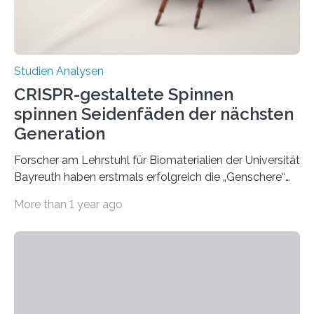
Studien Analysen
CRISPR-gestaltete Spinnen
spinnen Seidenfäden der nächsten
Generation
Forscher am Lehrstuhl für Biomaterialien der Universität
Bayreuth haben erstmals erfolgreich die „Genschere“
CRISPR-Cas9 bei Spinnen eingesetzt. Die Spinnen
More than 1 year ago
produzierten nach der Gen-Editierung rot
fluoreszierende Spinnenseide. Über ihre Ergebnisse
berichten die Forscher im Fachjournal Angewandte
Chemie. What for? Spinnenseide ist eine der
interessantesten Fasern im Bereich der
Materialwissenschaften: Insbesondere ihr Abseilfaden
ist enorm reißfest, dabei jedoch elastisch, leicht und