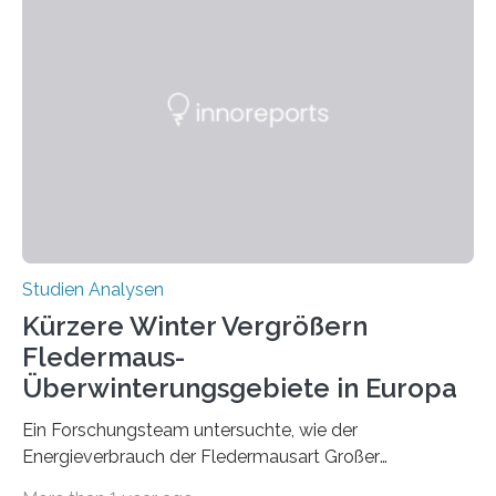
wahrscheinlich darin begründet, dass beide durch
Prozesse in der frühen Hirnentwicklung beeinflusst
werden. Verschiedene Studien untersuchten diesen
Zusammenhang für einzelne Erkrankungen und
konnten ihn mal belegen, mal nicht. Eine Meta-Analyse,
die ein internationales Forschungsteam aus Bochum,
Hamburg, Nimwegen und Athen durchgeführt hat,
zeigt, dass eine abweichende Händigkeit…
Studien Analysen
Kürzere Winter Vergrößern
Fledermaus-
Überwinterungsgebiete in Europa
Ein Forschungsteam untersuchte, wie der
Energieverbrauch der Fledermausart Großer
Abendsegler von der Temperatur beeinflusst wird, und