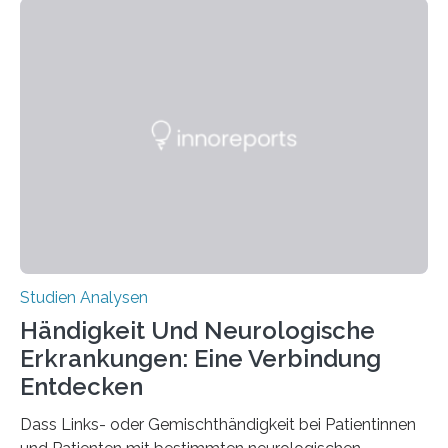
berichten die Forscher im Fachjournal Angewandte
Chemie. What for? Spinnenseide ist eine der
interessantesten Fasern im Bereich der
Materialwissenschaften: Insbesondere ihr Abseilfaden
ist enorm reißfest, dabei jedoch elastisch, leicht und
biologisch abbaubar. Wenn es gelingt, die Produktion
der Spinnenseide in vivo – im lebenden Tier – zu
beeinflussen und damit Einblicke…
Studien Analysen
Händigkeit Und Neurologische
Erkrankungen: Eine Verbindung
Entdecken
Dass Links- oder Gemischthändigkeit bei Patientinnen