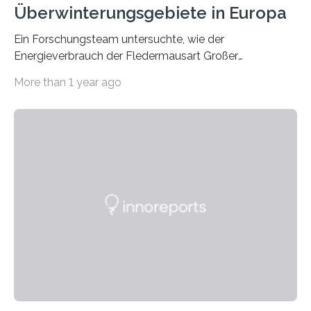
Überwinterungsgebiete in Europa
Ein Forschungsteam untersuchte, wie der
Energieverbrauch der Fledermausart Großer
Abendsegler von der Temperatur beeinflusst wird, und
More than 1 year ago
erstellte ein Modell, mit dem sich vorhersagen lässt, in
welchen geographischen Breiten sie den Winterschlaf
überleben und wie sich ihre Überwinterungsgebiete im
Laufe der Zeit verändern könnten. Es zeichnet die
Verschiebung der Überwinterungsgebiete in den letzten
50 Jahren exakt nach und sagt eine weitere
Ausdehnung nach Nordosten um bis zu 14 Prozent des
derzeitigen Verbreitungsgebiets bis zum Jahr 2100
voraus – bedingt durch kürzere…