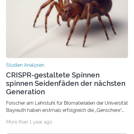
Studien Analysen
CRISPR-gestaltete Spinnen
spinnen Seidenfäden der nächsten
Generation
Forscher am Lehrstuhl für Biomaterialien der Universität
Bayreuth haben erstmals erfolgreich die „Genschere“
CRISPR-Cas9 bei Spinnen eingesetzt. Die Spinnen
More than 1 year ago
produzierten nach der Gen-Editierung rot
fluoreszierende Spinnenseide. Über ihre Ergebnisse