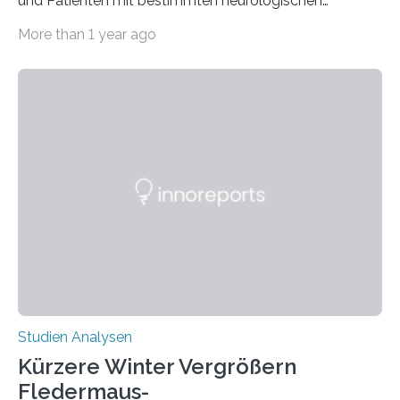
und Patienten mit bestimmten neurologischen
Erkrankungen wie Autismus-Spektrum-Störungen
More than 1 year ago
auffällig häufig vorkommt, ist eine oft berichtete
Beobachtung aus der Praxis. Die Verbindung von
Händigkeit und diesen Erkrankungen liegt
wahrscheinlich darin begründet, dass beide durch
Prozesse in der frühen Hirnentwicklung beeinflusst
werden. Verschiedene Studien untersuchten diesen
Zusammenhang für einzelne Erkrankungen und
konnten ihn mal belegen, mal nicht. Eine Meta-Analyse,
die ein internationales Forschungsteam aus Bochum,
Hamburg, Nimwegen und Athen durchgeführt hat,
zeigt, dass eine abweichende Händigkeit…
Studien Analysen
Kürzere Winter Vergrößern
Fledermaus-