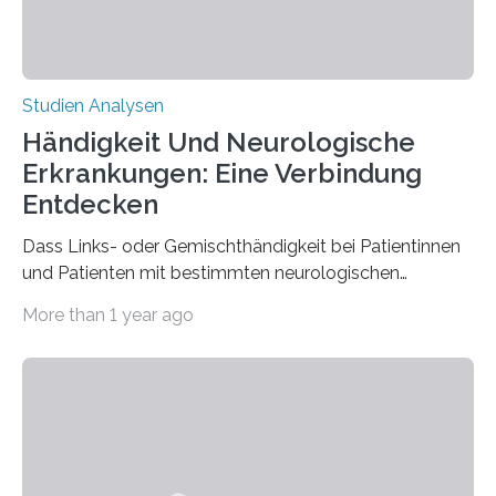
Studien Analysen
Händigkeit Und Neurologische
Erkrankungen: Eine Verbindung
Entdecken
Dass Links- oder Gemischthändigkeit bei Patientinnen
und Patienten mit bestimmten neurologischen
Erkrankungen wie Autismus-Spektrum-Störungen
More than 1 year ago
auffällig häufig vorkommt, ist eine oft berichtete
Beobachtung aus der Praxis. Die Verbindung von
Händigkeit und diesen Erkrankungen liegt
wahrscheinlich darin begründet, dass beide durch
Prozesse in der frühen Hirnentwicklung beeinflusst
werden. Verschiedene Studien untersuchten diesen
Zusammenhang für einzelne Erkrankungen und