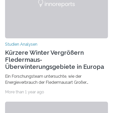
konnten ihn mal belegen, mal nicht. Eine Meta-Analyse,
die ein internationales Forschungsteam aus Bochum,
Hamburg, Nimwegen und Athen durchgeführt hat,
zeigt, dass eine abweichende Händigkeit…
Studien Analysen
Kürzere Winter Vergrößern
Fledermaus-
Überwinterungsgebiete in Europa
Ein Forschungsteam untersuchte, wie der
Energieverbrauch der Fledermausart Großer
Abendsegler von der Temperatur beeinflusst wird, und
More than 1 year ago
erstellte ein Modell, mit dem sich vorhersagen lässt, in
welchen geographischen Breiten sie den Winterschlaf
überleben und wie sich ihre Überwinterungsgebiete im
Laufe der Zeit verändern könnten. Es zeichnet die