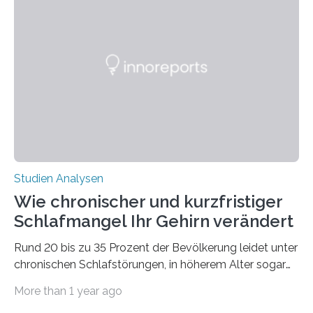
Verschiebung der Überwinterungsgebiete in den letzten
50 Jahren exakt nach und sagt eine weitere
Ausdehnung nach Nordosten um bis zu 14 Prozent des
derzeitigen Verbreitungsgebiets bis zum Jahr 2100
voraus – bedingt durch kürzere…
Studien Analysen
Wie chronischer und kurzfristiger
Schlafmangel Ihr Gehirn verändert
Rund 20 bis zu 35 Prozent der Bevölkerung leidet unter
chronischen Schlafstörungen, in höherem Alter sogar
die Hälfte aller Menschen. Fast jeder Jugendliche oder
More than 1 year ago
Erwachsene kennt zudem ein kurzfristiges Schlafdefizit: