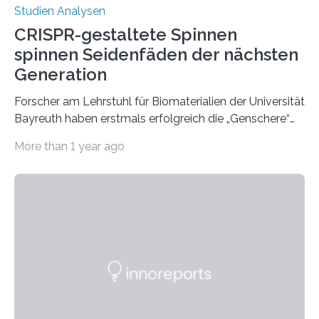
Studien Analysen
CRISPR-gestaltete Spinnen
spinnen Seidenfäden der nächsten
Generation
Forscher am Lehrstuhl für Biomaterialien der Universität
Bayreuth haben erstmals erfolgreich die „Genschere“
CRISPR-Cas9 bei Spinnen eingesetzt. Die Spinnen
More than 1 year ago
produzierten nach der Gen-Editierung rot
fluoreszierende Spinnenseide. Über ihre Ergebnisse
berichten die Forscher im Fachjournal Angewandte
Chemie. What for? Spinnenseide ist eine der
interessantesten Fasern im Bereich der
Materialwissenschaften: Insbesondere ihr Abseilfaden
ist enorm reißfest, dabei jedoch elastisch, leicht und
biologisch abbaubar. Wenn es gelingt, die Produktion
der Spinnenseide in vivo – im lebenden Tier – zu
beeinflussen und damit Einblicke…