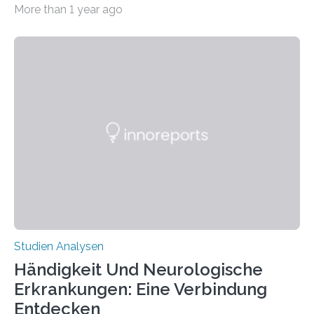
More than 1 year ago
produzierten nach der Gen-Editierung rot
fluoreszierende Spinnenseide. Über ihre Ergebnisse
berichten die Forscher im Fachjournal Angewandte
Chemie. What for? Spinnenseide ist eine der
interessantesten Fasern im Bereich der
Materialwissenschaften: Insbesondere ihr Abseilfaden
ist enorm reißfest, dabei jedoch elastisch, leicht und
biologisch abbaubar. Wenn es gelingt, die Produktion
der Spinnenseide in vivo – im lebenden Tier – zu
beeinflussen und damit Einblicke…
Studien Analysen
Händigkeit Und Neurologische
Erkrankungen: Eine Verbindung
Entdecken