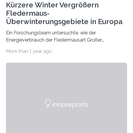
Kürzere Winter Vergrößern
Fledermaus-
Überwinterungsgebiete in Europa
Ein Forschungsteam untersuchte, wie der
Energieverbrauch der Fledermausart Großer
Abendsegler von der Temperatur beeinflusst wird, und
More than 1 year ago
erstellte ein Modell, mit dem sich vorhersagen lässt, in
welchen geographischen Breiten sie den Winterschlaf
überleben und wie sich ihre Überwinterungsgebiete im
Laufe der Zeit verändern könnten. Es zeichnet die
Verschiebung der Überwinterungsgebiete in den letzten
50 Jahren exakt nach und sagt eine weitere
Ausdehnung nach Nordosten um bis zu 14 Prozent des
derzeitigen Verbreitungsgebiets bis zum Jahr 2100
voraus – bedingt durch kürzere…