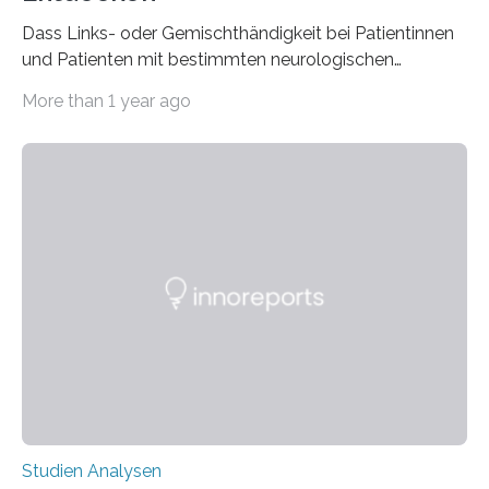
Dass Links- oder Gemischthändigkeit bei Patientinnen
und Patienten mit bestimmten neurologischen
Erkrankungen wie Autismus-Spektrum-Störungen
More than 1 year ago
auffällig häufig vorkommt, ist eine oft berichtete
Beobachtung aus der Praxis. Die Verbindung von
Händigkeit und diesen Erkrankungen liegt
wahrscheinlich darin begründet, dass beide durch
Prozesse in der frühen Hirnentwicklung beeinflusst
werden. Verschiedene Studien untersuchten diesen
Zusammenhang für einzelne Erkrankungen und
konnten ihn mal belegen, mal nicht. Eine Meta-Analyse,
die ein internationales Forschungsteam aus Bochum,
Hamburg, Nimwegen und Athen durchgeführt hat,
zeigt, dass eine abweichende Händigkeit…
Studien Analysen