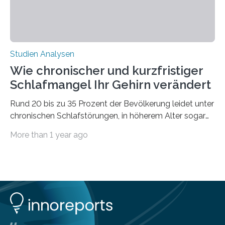
Studien Analysen
Wie chronischer und kurzfristiger
Schlafmangel Ihr Gehirn verändert
Rund 20 bis zu 35 Prozent der Bevölkerung leidet unter
chronischen Schlafstörungen, in höherem Alter sogar
die Hälfte aller Menschen. Fast jeder Jugendliche oder
More than 1 year ago
Erwachsene kennt zudem ein kurzfristiges Schlafdefizit:
ob Party, ein langer Arbeitstag, die Pflege Angehöriger
oder schlicht am Handy verdaddelt – die Möglichkeiten
zu wenig Schlaf zu bekommen sind vielfältig. Jülicher
Forscher:innen konnten in einer aktuellen Metastudie
zeigen, dass sich die jeweils beteiligten Gehirnregionen
deutlich unterscheiden. Die Ergebnisse der Studie
wurden im Fachmagazin JAMA Psychiatry