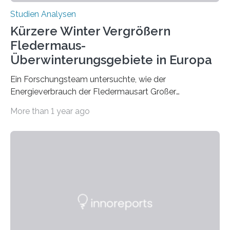
Studien Analysen
Kürzere Winter Vergrößern
Fledermaus-
Überwinterungsgebiete in Europa
Ein Forschungsteam untersuchte, wie der
Energieverbrauch der Fledermausart Großer
Abendsegler von der Temperatur beeinflusst wird, und
More than 1 year ago
erstellte ein Modell, mit dem sich vorhersagen lässt, in
welchen geographischen Breiten sie den Winterschlaf
überleben und wie sich ihre Überwinterungsgebiete im
Laufe der Zeit verändern könnten. Es zeichnet die
Verschiebung der Überwinterungsgebiete in den letzten
50 Jahren exakt nach und sagt eine weitere
Ausdehnung nach Nordosten um bis zu 14 Prozent des
derzeitigen Verbreitungsgebiets bis zum Jahr 2100
voraus – bedingt durch kürzere…