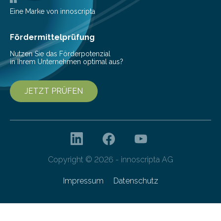
veröffentlicht. „Schlechter…
Eine Marke von innoscripta
Fördermittelprüfung
Nutzen Sie das Förderpotenzial
in Ihrem Unternehmen optimal aus?
JETZT PRÜFEN
Copyright © 2026 - innoscripta AG
Impressum
Datenschutz