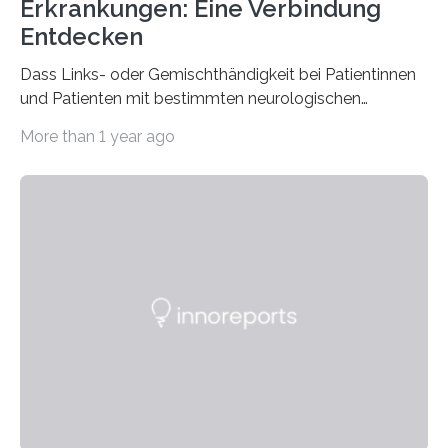
Erkrankungen: Eine Verbindung
Entdecken
Dass Links- oder Gemischthändigkeit bei Patientinnen
und Patienten mit bestimmten neurologischen
Erkrankungen wie Autismus-Spektrum-Störungen
More than 1 year ago
auffällig häufig vorkommt, ist eine oft berichtete
Beobachtung aus der Praxis. Die Verbindung von
Händigkeit und diesen Erkrankungen liegt
wahrscheinlich darin begründet, dass beide durch
Prozesse in der frühen Hirnentwicklung beeinflusst
werden. Verschiedene Studien untersuchten diesen
Zusammenhang für einzelne Erkrankungen und
konnten ihn mal belegen, mal nicht. Eine Meta-Analyse,
die ein internationales Forschungsteam aus Bochum,
Hamburg, Nimwegen und Athen durchgeführt hat,
zeigt, dass eine abweichende Händigkeit…