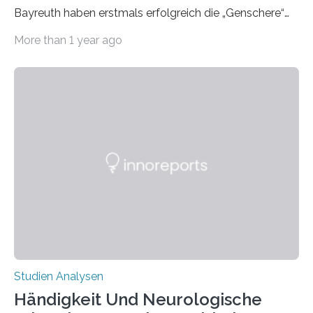
Bayreuth haben erstmals erfolgreich die „Genschere“
CRISPR-Cas9 bei Spinnen eingesetzt. Die Spinnen
More than 1 year ago
produzierten nach der Gen-Editierung rot
fluoreszierende Spinnenseide. Über ihre Ergebnisse
berichten die Forscher im Fachjournal Angewandte
Chemie. What for? Spinnenseide ist eine der
interessantesten Fasern im Bereich der
Materialwissenschaften: Insbesondere ihr Abseilfaden
ist enorm reißfest, dabei jedoch elastisch, leicht und
biologisch abbaubar. Wenn es gelingt, die Produktion
der Spinnenseide in vivo – im lebenden Tier – zu
beeinflussen und damit Einblicke…
Studien Analysen
Händigkeit Und Neurologische