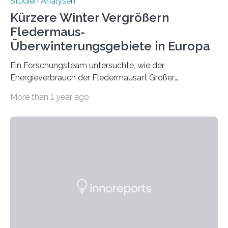
Studien Analysen
Kürzere Winter Vergrößern
Fledermaus-
Überwinterungsgebiete in Europa
Ein Forschungsteam untersuchte, wie der
Energieverbrauch der Fledermausart Großer
Abendsegler von der Temperatur beeinflusst wird, und
More than 1 year ago
erstellte ein Modell, mit dem sich vorhersagen lässt, in
welchen geographischen Breiten sie den Winterschlaf
überleben und wie sich ihre Überwinterungsgebiete im
Laufe der Zeit verändern könnten. Es zeichnet die
Verschiebung der Überwinterungsgebiete in den letzten
50 Jahren exakt nach und sagt eine weitere
Ausdehnung nach Nordosten um bis zu 14 Prozent des
derzeitigen Verbreitungsgebiets bis zum Jahr 2100
voraus – bedingt durch kürzere…