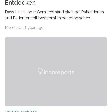
Entdecken
Dass Links- oder Gemischthändigkeit bei Patientinnen
und Patienten mit bestimmten neurologischen
Erkrankungen wie Autismus-Spektrum-Störungen
More than 1 year ago
auffällig häufig vorkommt, ist eine oft berichtete
Beobachtung aus der Praxis. Die Verbindung von
Händigkeit und diesen Erkrankungen liegt
wahrscheinlich darin begründet, dass beide durch
Prozesse in der frühen Hirnentwicklung beeinflusst
werden. Verschiedene Studien untersuchten diesen
Zusammenhang für einzelne Erkrankungen und
konnten ihn mal belegen, mal nicht. Eine Meta-Analyse,
die ein internationales Forschungsteam aus Bochum,
Hamburg, Nimwegen und Athen durchgeführt hat,
zeigt, dass eine abweichende Händigkeit…