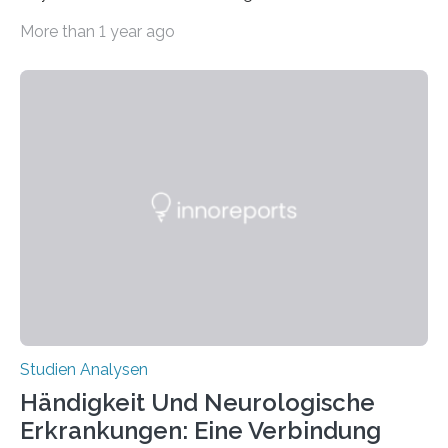
CRISPR-Cas9 bei Spinnen eingesetzt. Die Spinnen
More than 1 year ago
produzierten nach der Gen-Editierung rot
fluoreszierende Spinnenseide. Über ihre Ergebnisse
berichten die Forscher im Fachjournal Angewandte
Chemie. What for? Spinnenseide ist eine der
interessantesten Fasern im Bereich der
Materialwissenschaften: Insbesondere ihr Abseilfaden
ist enorm reißfest, dabei jedoch elastisch, leicht und
biologisch abbaubar. Wenn es gelingt, die Produktion
der Spinnenseide in vivo – im lebenden Tier – zu
beeinflussen und damit Einblicke…
Studien Analysen
Händigkeit Und Neurologische
Erkrankungen: Eine Verbindung