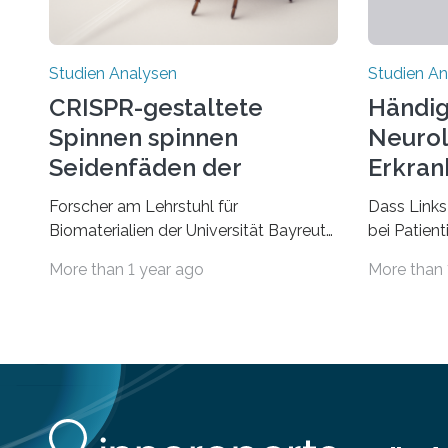
Studien Analysen
Studien An
CRISPR-gestaltete
Händig
Spinnen spinnen
Neurol
Seidenfäden der
Erkran
nächsten Generation
Verbin
Forscher am Lehrstuhl für
Dass Links
Biomaterialien der Universität Bayreuth
bei Patien
haben erstmals erfolgreich die
bestimmte
More than 1 year ago
More than 
„Genschere“ CRISPR-Cas9 bei Spinnen
Erkrankun
eingesetzt. Die Spinnen produzierten
Störungen 
nach der Gen-Editierung rot
ist eine o
fluoreszierende Spinnenseide. Über ihre
aus der Pr
Ergebnisse berichten die Forscher im
Händigkeit
Fachjournal Angewandte Chemie.
liegt wahrs
What for? Spinnenseide ist eine der
dass beide
interessantesten Fasern im Bereich der
frühen Hir