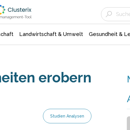
Landwirtschaft & Umwelt
Gesundheit &
Agrar- Forstwissenschaften
Unternehmensmeldungen
Biowissenschafte
Ökologie Umwelt- Naturschutz
ktmanagement-Tool
chaft
Landwirtschaft & Umwelt
Gesundheit & L
eiten erobern
Studien Analysen