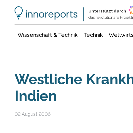
Wissenschaft & Technik
Informationstechnologie
Energie & Elektrotechnik
Unterstützt durch
das revolutionäre Proje
Wissenschaft & Technik
Technik
Weltwirts
Westliche Krankh
Indien
02 August 2006