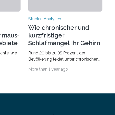
Studien Analysen
Wie chronischer und
rmaus-
kurzfristiger
ebiete
Schlafmangel Ihr Gehirn
verändert
chte, wie
Rund 20 bis zu 35 Prozent der
Bevölkerung leidet unter chronischen
dsegler
Schlafstörungen, in höherem Alter
More than 1 year ago
st wird,
sogar die Hälfte aller Menschen. Fast
t dem sich
jeder Jugendliche oder Erwachsene
n
kennt zudem ein kurzfristiges
den
Schlafdefizit: ob Party, ein langer
wie sich
Arbeitstag, die Pflege Angehöriger oder
 im Laufe
schlicht am Handy verdaddelt – die
 Es
Möglichkeiten zu wenig Schlaf zu
er
bekommen sind vielfältig. Jülicher