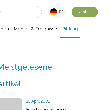
 Leben
Medien & Ereignisse
Interdisziplinäre Forschung
Veranstaltungsnachrichten
n Chemie
Gesellschaftswissenschaften
Kontakt
DE
eben
Medien & Ereignisse
Bildung
Meistgelesene
Artikel
25 April 2001
Forschungsergebnisse