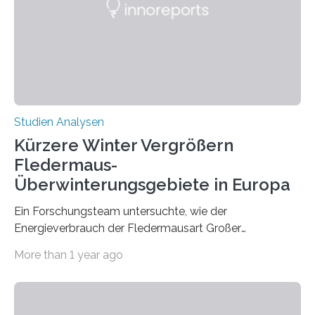
konnten ihn mal belegen, mal nicht. Eine Meta-Analyse,
die ein internationales Forschungsteam aus Bochum,
Hamburg, Nimwegen und Athen durchgeführt hat,
zeigt, dass eine abweichende Händigkeit…
Studien Analysen
Kürzere Winter Vergrößern
Fledermaus-
Überwinterungsgebiete in Europa
Ein Forschungsteam untersuchte, wie der
Energieverbrauch der Fledermausart Großer
Abendsegler von der Temperatur beeinflusst wird, und
More than 1 year ago
erstellte ein Modell, mit dem sich vorhersagen lässt, in
welchen geographischen Breiten sie den Winterschlaf
überleben und wie sich ihre Überwinterungsgebiete im
Laufe der Zeit verändern könnten. Es zeichnet die