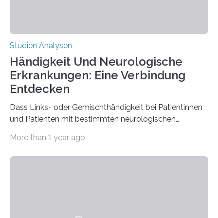
Studien Analysen
Händigkeit Und Neurologische
Erkrankungen: Eine Verbindung
Entdecken
Dass Links- oder Gemischthändigkeit bei Patientinnen
und Patienten mit bestimmten neurologischen
Erkrankungen wie Autismus-Spektrum-Störungen
More than 1 year ago
auffällig häufig vorkommt, ist eine oft berichtete
Beobachtung aus der Praxis. Die Verbindung von
Händigkeit und diesen Erkrankungen liegt
wahrscheinlich darin begründet, dass beide durch
Prozesse in der frühen Hirnentwicklung beeinflusst
werden. Verschiedene Studien untersuchten diesen
Zusammenhang für einzelne Erkrankungen und