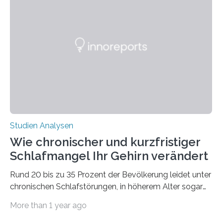
Verschiebung der Überwinterungsgebiete in den letzten
50 Jahren exakt nach und sagt eine weitere
Ausdehnung nach Nordosten um bis zu 14 Prozent des
derzeitigen Verbreitungsgebiets bis zum Jahr 2100
voraus – bedingt durch kürzere…
Studien Analysen
Wie chronischer und kurzfristiger
Schlafmangel Ihr Gehirn verändert
Rund 20 bis zu 35 Prozent der Bevölkerung leidet unter
chronischen Schlafstörungen, in höherem Alter sogar
die Hälfte aller Menschen. Fast jeder Jugendliche oder
More than 1 year ago
Erwachsene kennt zudem ein kurzfristiges Schlafdefizit: