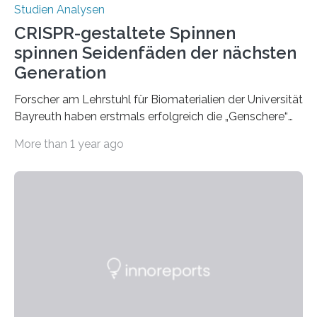
Studien Analysen
CRISPR-gestaltete Spinnen
spinnen Seidenfäden der nächsten
Generation
Forscher am Lehrstuhl für Biomaterialien der Universität
Bayreuth haben erstmals erfolgreich die „Genschere“
CRISPR-Cas9 bei Spinnen eingesetzt. Die Spinnen
More than 1 year ago
produzierten nach der Gen-Editierung rot
fluoreszierende Spinnenseide. Über ihre Ergebnisse
berichten die Forscher im Fachjournal Angewandte
Chemie. What for? Spinnenseide ist eine der
interessantesten Fasern im Bereich der
Materialwissenschaften: Insbesondere ihr Abseilfaden
ist enorm reißfest, dabei jedoch elastisch, leicht und
biologisch abbaubar. Wenn es gelingt, die Produktion
der Spinnenseide in vivo – im lebenden Tier – zu
beeinflussen und damit Einblicke…