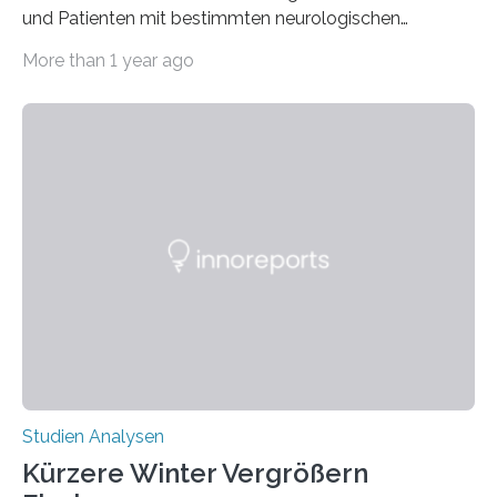
und Patienten mit bestimmten neurologischen
Erkrankungen wie Autismus-Spektrum-Störungen
More than 1 year ago
auffällig häufig vorkommt, ist eine oft berichtete
Beobachtung aus der Praxis. Die Verbindung von
Händigkeit und diesen Erkrankungen liegt
wahrscheinlich darin begründet, dass beide durch
Prozesse in der frühen Hirnentwicklung beeinflusst
werden. Verschiedene Studien untersuchten diesen
Zusammenhang für einzelne Erkrankungen und
konnten ihn mal belegen, mal nicht. Eine Meta-Analyse,
die ein internationales Forschungsteam aus Bochum,
Hamburg, Nimwegen und Athen durchgeführt hat,
zeigt, dass eine abweichende Händigkeit…
Studien Analysen
Kürzere Winter Vergrößern