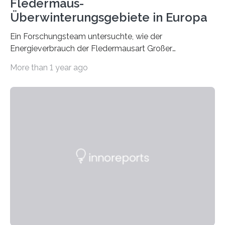
Fledermaus-
Überwinterungsgebiete in Europa
Ein Forschungsteam untersuchte, wie der
Energieverbrauch der Fledermausart Großer
Abendsegler von der Temperatur beeinflusst wird, und
More than 1 year ago
erstellte ein Modell, mit dem sich vorhersagen lässt, in
welchen geographischen Breiten sie den Winterschlaf
überleben und wie sich ihre Überwinterungsgebiete im
Laufe der Zeit verändern könnten. Es zeichnet die
Verschiebung der Überwinterungsgebiete in den letzten
50 Jahren exakt nach und sagt eine weitere
Ausdehnung nach Nordosten um bis zu 14 Prozent des
derzeitigen Verbreitungsgebiets bis zum Jahr 2100
voraus – bedingt durch kürzere…