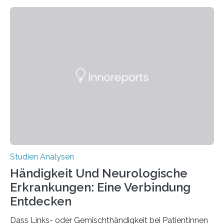
fluoreszierende Spinnenseide. Über ihre Ergebnisse
berichten die Forscher im Fachjournal Angewandte
Chemie. What for? Spinnenseide ist eine der
interessantesten Fasern im Bereich der
Materialwissenschaften: Insbesondere ihr Abseilfaden
ist enorm reißfest, dabei jedoch elastisch, leicht und
biologisch abbaubar. Wenn es gelingt, die Produktion
der Spinnenseide in vivo – im lebenden Tier – zu
beeinflussen und damit Einblicke…
Studien Analysen
Händigkeit Und Neurologische
Erkrankungen: Eine Verbindung
Entdecken
Dass Links- oder Gemischthändigkeit bei Patientinnen