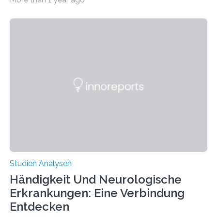
produzierten nach der Gen-Editierung rot
fluoreszierende Spinnenseide. Über ihre Ergebnisse
berichten die Forscher im Fachjournal Angewandte
Chemie. What for? Spinnenseide ist eine der
interessantesten Fasern im Bereich der
Materialwissenschaften: Insbesondere ihr Abseilfaden
ist enorm reißfest, dabei jedoch elastisch, leicht und
biologisch abbaubar. Wenn es gelingt, die Produktion
der Spinnenseide in vivo – im lebenden Tier – zu
beeinflussen und damit Einblicke…
Studien Analysen
Händigkeit Und Neurologische
Erkrankungen: Eine Verbindung
Entdecken