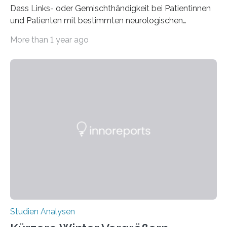
Dass Links- oder Gemischthändigkeit bei Patientinnen
und Patienten mit bestimmten neurologischen
Erkrankungen wie Autismus-Spektrum-Störungen
More than 1 year ago
auffällig häufig vorkommt, ist eine oft berichtete
Beobachtung aus der Praxis. Die Verbindung von
Händigkeit und diesen Erkrankungen liegt
wahrscheinlich darin begründet, dass beide durch
Prozesse in der frühen Hirnentwicklung beeinflusst
werden. Verschiedene Studien untersuchten diesen
Zusammenhang für einzelne Erkrankungen und
konnten ihn mal belegen, mal nicht. Eine Meta-Analyse,
die ein internationales Forschungsteam aus Bochum,
Hamburg, Nimwegen und Athen durchgeführt hat,
zeigt, dass eine abweichende Händigkeit…
Studien Analysen