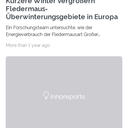
Kürzere Winter Vergrößern
Fledermaus-
Überwinterungsgebiete in Europa
Ein Forschungsteam untersuchte, wie der
Energieverbrauch der Fledermausart Großer
Abendsegler von der Temperatur beeinflusst wird, und
More than 1 year ago
erstellte ein Modell, mit dem sich vorhersagen lässt, in
welchen geographischen Breiten sie den Winterschlaf
überleben und wie sich ihre Überwinterungsgebiete im
Laufe der Zeit verändern könnten. Es zeichnet die
Verschiebung der Überwinterungsgebiete in den letzten
50 Jahren exakt nach und sagt eine weitere
Ausdehnung nach Nordosten um bis zu 14 Prozent des
derzeitigen Verbreitungsgebiets bis zum Jahr 2100
voraus – bedingt durch kürzere…