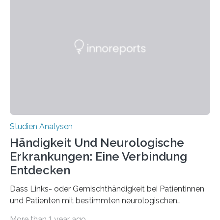
Chemie. What for? Spinnenseide ist eine der
interessantesten Fasern im Bereich der
Materialwissenschaften: Insbesondere ihr Abseilfaden
ist enorm reißfest, dabei jedoch elastisch, leicht und
biologisch abbaubar. Wenn es gelingt, die Produktion
der Spinnenseide in vivo – im lebenden Tier – zu
beeinflussen und damit Einblicke…
Studien Analysen
Händigkeit Und Neurologische
Erkrankungen: Eine Verbindung
Entdecken
Dass Links- oder Gemischthändigkeit bei Patientinnen
und Patienten mit bestimmten neurologischen
Erkrankungen wie Autismus-Spektrum-Störungen
More than 1 year ago