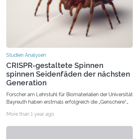
Studien Analysen
CRISPR-gestaltete Spinnen
spinnen Seidenfäden der nächsten
Generation
Forscher am Lehrstuhl für Biomaterialien der Universität
Bayreuth haben erstmals erfolgreich die „Genschere“
CRISPR-Cas9 bei Spinnen eingesetzt. Die Spinnen
More than 1 year ago
produzierten nach der Gen-Editierung rot
fluoreszierende Spinnenseide. Über ihre Ergebnisse
berichten die Forscher im Fachjournal Angewandte