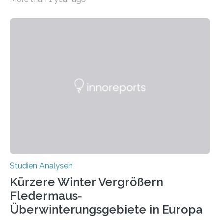
auffällig häufig vorkommt, ist eine oft berichtete
Beobachtung aus der Praxis. Die Verbindung von
Händigkeit und diesen Erkrankungen liegt
wahrscheinlich darin begründet, dass beide durch
Prozesse in der frühen Hirnentwicklung beeinflusst
werden. Verschiedene Studien untersuchten diesen
Zusammenhang für einzelne Erkrankungen und
konnten ihn mal belegen, mal nicht. Eine Meta-Analyse,
die ein internationales Forschungsteam aus Bochum,
Hamburg, Nimwegen und Athen durchgeführt hat,
zeigt, dass eine abweichende Händigkeit…
Studien Analysen
Kürzere Winter Vergrößern
Fledermaus-
Überwinterungsgebiete in Europa