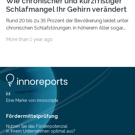
Wie chronischer und kurzfristiger
Schlafmangel Ihr Gehirn verändert
Rund 20 bis zu 35 Prozent der Bevölkerung leidet unter
chronischen Schlafstörungen, in höherem Alter sogar
die Hälfte aller Menschen. Fast jeder Jugendliche oder
More than 1 year ago
Erwachsene kennt zudem ein kurzfristiges Schlafdefizit:
ob Party, ein langer Arbeitstag, die Pflege Angehöriger
oder schlicht am Handy verdaddelt – die Möglichkeiten
zu wenig Schlaf zu bekommen sind vielfältig. Jülicher
Forscher:innen konnten in einer aktuellen Metastudie
zeigen, dass sich die jeweils beteiligten Gehirnregionen
deutlich unterscheiden. Die Ergebnisse der Studie
wurden im Fachmagazin JAMA Psychiatry
veröffentlicht. „Schlechter…
Eine Marke von innoscripta
Fördermittelprüfung
Nutzen Sie das Förderpotenzial
in Ihrem Unternehmen optimal aus?