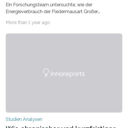
Ein Forschungsteam untersuchte, wie der
Energieverbrauch der Fledermausart Großer
Abendsegler von der Temperatur beeinflusst wird, und
More than 1 year ago
erstellte ein Modell, mit dem sich vorhersagen lässt, in
welchen geographischen Breiten sie den Winterschlaf
überleben und wie sich ihre Überwinterungsgebiete im
Laufe der Zeit verändern könnten. Es zeichnet die
Verschiebung der Überwinterungsgebiete in den letzten
50 Jahren exakt nach und sagt eine weitere
Ausdehnung nach Nordosten um bis zu 14 Prozent des
derzeitigen Verbreitungsgebiets bis zum Jahr 2100
voraus – bedingt durch kürzere…
Studien Analysen