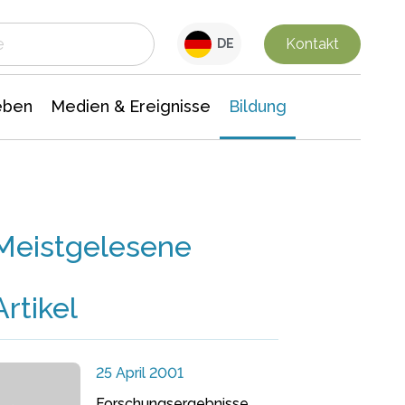
 Leben
Medien & Ereignisse
Interdisziplinäre Forschung
Veranstaltungsnachrichten
n Chemie
Gesellschaftswissenschaften
Kontakt
DE
eben
Medien & Ereignisse
Bildung
Meistgelesene
Artikel
25 April 2001
Forschungsergebnisse