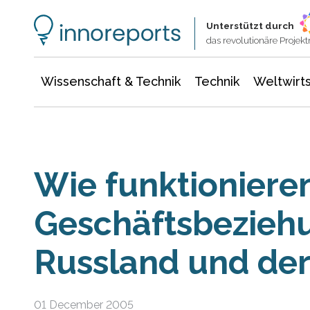
Wissenschaft & Technik
Informationstechnologie
Energie & Elektrotechnik
Unterstützt durch
das revolutionäre Proje
Wissenschaft & Technik
Technik
Weltwirts
Wie funktioniere
Geschäftsbezieh
Russland und der
01 December 2005