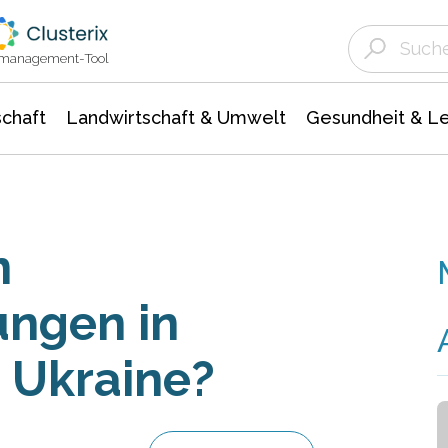
Landwirtschaft & Umwelt
Gesundheit &
Agrar- Forstwissenschaften
Unternehmensmeldungen
Biowissenschafte
Ökologie Umwelt- Naturschutz
ktmanagement-Tool
chaft
Landwirtschaft & Umwelt
Gesundheit & L
n
ungen in
 Ukraine?