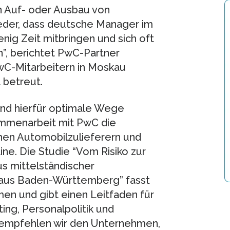
n Auf- oder Ausbau von
eder, dass deutsche Manager im
nig Zeit mitbringen und sich oft
n”, berichtet PwC-Partner
 PwC-Mitarbeitern in Moskau
 betreut.
und hierfür optimale Wege
ammenarbeit mit PwC die
hen Automobilzulieferern und
ne. Die Studie “Vom Risiko zur
s mittelständischer
 aus Baden-Württemberg” fasst
n und gibt einen Leitfaden für
ng, Personalpolitik und
s empfehlen wir den Unternehmen,