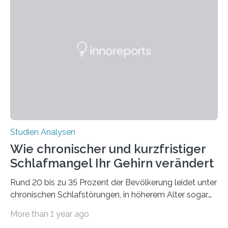
Laufe der Zeit verändern könnten. Es zeichnet die
Verschiebung der Überwinterungsgebiete in den letzten
50 Jahren exakt nach und sagt eine weitere
Ausdehnung nach Nordosten um bis zu 14 Prozent des
derzeitigen Verbreitungsgebiets bis zum Jahr 2100
voraus – bedingt durch kürzere…
Studien Analysen
Wie chronischer und kurzfristiger
Schlafmangel Ihr Gehirn verändert
Rund 20 bis zu 35 Prozent der Bevölkerung leidet unter
chronischen Schlafstörungen, in höherem Alter sogar
die Hälfte aller Menschen. Fast jeder Jugendliche oder
More than 1 year ago
Erwachsene kennt zudem ein kurzfristiges Schlafdefizit: