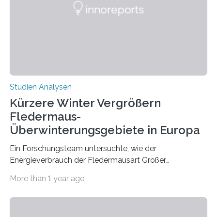
konnten ihn mal belegen, mal nicht. Eine Meta-Analyse,
die ein internationales Forschungsteam aus Bochum,
Hamburg, Nimwegen und Athen durchgeführt hat,
zeigt, dass eine abweichende Händigkeit…
Studien Analysen
Kürzere Winter Vergrößern
Fledermaus-
Überwinterungsgebiete in Europa
Ein Forschungsteam untersuchte, wie der
Energieverbrauch der Fledermausart Großer
Abendsegler von der Temperatur beeinflusst wird, und
More than 1 year ago
erstellte ein Modell, mit dem sich vorhersagen lässt, in
welchen geographischen Breiten sie den Winterschlaf
überleben und wie sich ihre Überwinterungsgebiete im