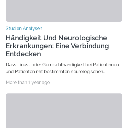
Studien Analysen
Händigkeit Und Neurologische
Erkrankungen: Eine Verbindung
Entdecken
Dass Links- oder Gemischthändigkeit bei Patientinnen
und Patienten mit bestimmten neurologischen
Erkrankungen wie Autismus-Spektrum-Störungen
More than 1 year ago
auffällig häufig vorkommt, ist eine oft berichtete
Beobachtung aus der Praxis. Die Verbindung von
Händigkeit und diesen Erkrankungen liegt
wahrscheinlich darin begründet, dass beide durch
Prozesse in der frühen Hirnentwicklung beeinflusst
werden. Verschiedene Studien untersuchten diesen
Zusammenhang für einzelne Erkrankungen und