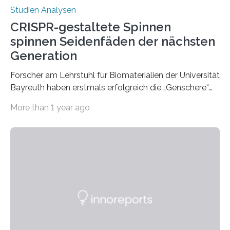
Studien Analysen
CRISPR-gestaltete Spinnen
spinnen Seidenfäden der nächsten
Generation
Forscher am Lehrstuhl für Biomaterialien der Universität
Bayreuth haben erstmals erfolgreich die „Genschere“
CRISPR-Cas9 bei Spinnen eingesetzt. Die Spinnen
More than 1 year ago
produzierten nach der Gen-Editierung rot
fluoreszierende Spinnenseide. Über ihre Ergebnisse
berichten die Forscher im Fachjournal Angewandte
Chemie. What for? Spinnenseide ist eine der
interessantesten Fasern im Bereich der
Materialwissenschaften: Insbesondere ihr Abseilfaden
ist enorm reißfest, dabei jedoch elastisch, leicht und
biologisch abbaubar. Wenn es gelingt, die Produktion
der Spinnenseide in vivo – im lebenden Tier – zu
beeinflussen und damit Einblicke…