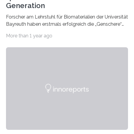
Generation
Forscher am Lehrstuhl für Biomaterialien der Universität
Bayreuth haben erstmals erfolgreich die „Genschere“
CRISPR-Cas9 bei Spinnen eingesetzt. Die Spinnen
More than 1 year ago
produzierten nach der Gen-Editierung rot
fluoreszierende Spinnenseide. Über ihre Ergebnisse
berichten die Forscher im Fachjournal Angewandte
Chemie. What for? Spinnenseide ist eine der
interessantesten Fasern im Bereich der
Materialwissenschaften: Insbesondere ihr Abseilfaden
ist enorm reißfest, dabei jedoch elastisch, leicht und
biologisch abbaubar. Wenn es gelingt, die Produktion
der Spinnenseide in vivo – im lebenden Tier – zu
beeinflussen und damit Einblicke…