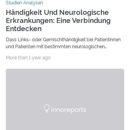
Studien Analysen
Händigkeit Und Neurologische
Erkrankungen: Eine Verbindung
Entdecken
Dass Links- oder Gemischthändigkeit bei Patientinnen
und Patienten mit bestimmten neurologischen
Erkrankungen wie Autismus-Spektrum-Störungen
More than 1 year ago
auffällig häufig vorkommt, ist eine oft berichtete
Beobachtung aus der Praxis. Die Verbindung von
Händigkeit und diesen Erkrankungen liegt
wahrscheinlich darin begründet, dass beide durch
Prozesse in der frühen Hirnentwicklung beeinflusst
werden. Verschiedene Studien untersuchten diesen
Zusammenhang für einzelne Erkrankungen und
konnten ihn mal belegen, mal nicht. Eine Meta-Analyse,
die ein internationales Forschungsteam aus Bochum,
Hamburg, Nimwegen und Athen durchgeführt hat,