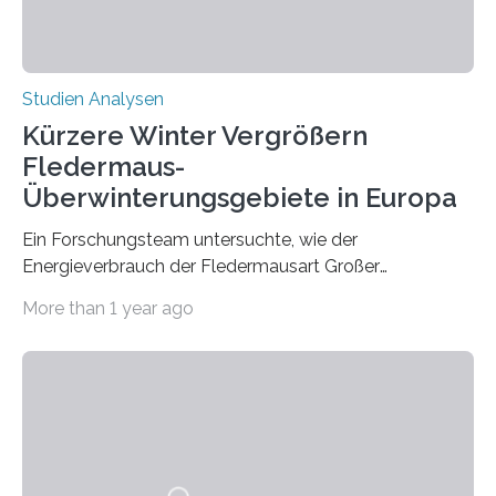
zeigt, dass eine abweichende Händigkeit…
Studien Analysen
Kürzere Winter Vergrößern
Fledermaus-
Überwinterungsgebiete in Europa
Ein Forschungsteam untersuchte, wie der
Energieverbrauch der Fledermausart Großer
Abendsegler von der Temperatur beeinflusst wird, und
More than 1 year ago
erstellte ein Modell, mit dem sich vorhersagen lässt, in
welchen geographischen Breiten sie den Winterschlaf
überleben und wie sich ihre Überwinterungsgebiete im
Laufe der Zeit verändern könnten. Es zeichnet die
Verschiebung der Überwinterungsgebiete in den letzten
50 Jahren exakt nach und sagt eine weitere
Ausdehnung nach Nordosten um bis zu 14 Prozent des