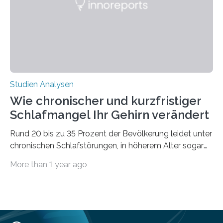
derzeitigen Verbreitungsgebiets bis zum Jahr 2100
voraus – bedingt durch kürzere…
Studien Analysen
Wie chronischer und kurzfristiger
Schlafmangel Ihr Gehirn verändert
Rund 20 bis zu 35 Prozent der Bevölkerung leidet unter
chronischen Schlafstörungen, in höherem Alter sogar
die Hälfte aller Menschen. Fast jeder Jugendliche oder
More than 1 year ago
Erwachsene kennt zudem ein kurzfristiges Schlafdefizit:
ob Party, ein langer Arbeitstag, die Pflege Angehöriger
oder schlicht am Handy verdaddelt – die Möglichkeiten
zu wenig Schlaf zu bekommen sind vielfältig. Jülicher
Forscher:innen konnten in einer aktuellen Metastudie