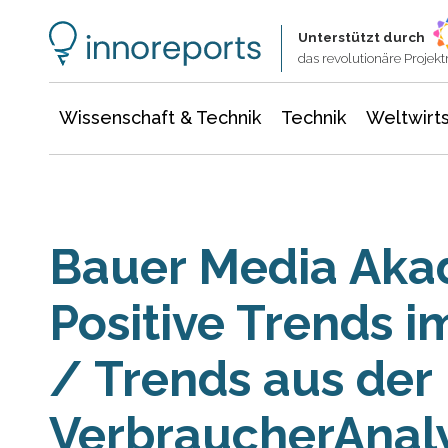
Wissenschaft & Technik
Informationstechnologie
Energie & Elektrotechnik
Unterstützt durch
das revolutionäre Proje
Wissenschaft & Technik
Technik
Weltwirts
Bauer Media Akad
Positive Trends 
/ Trends aus der
VerbraucherAnal