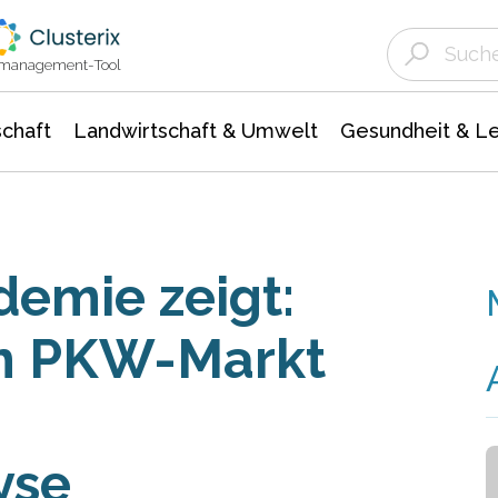
Landwirtschaft & Umwelt
Gesundheit &
Agrar- Forstwissenschaften
Unternehmensmeldungen
Biowissenschafte
Ökologie Umwelt- Naturschutz
ktmanagement-Tool
chaft
Landwirtschaft & Umwelt
Gesundheit & L
emie zeigt:
im PKW-Markt
yse