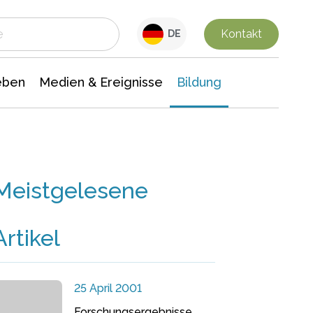
 Leben
Medien & Ereignisse
Interdisziplinäre Forschung
Veranstaltungsnachrichten
n Chemie
Gesellschaftswissenschaften
Kontakt
DE
eben
Medien & Ereignisse
Bildung
Meistgelesene
Artikel
25 April 2001
Forschungsergebnisse