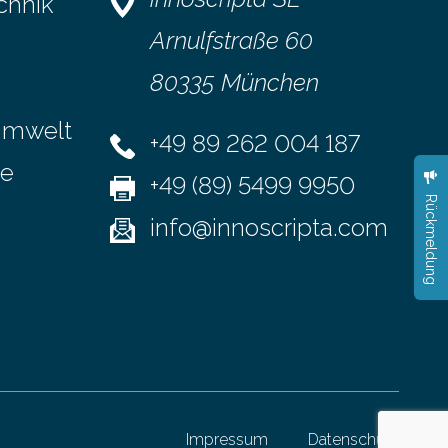
chnik
rzeitigen
deutlich unterscheiden. Die Ergebnisse
 Jahr 2100
der Studie wurden im Fachmagazin
Arnulfstraße 60
ere…
JAMA Psychiatry veröffentlicht.
80335 München
„Schlechter…
Umwelt
+49 89 262 004 187
se
+49 (89) 5499 9950
Rückmeldung
info@innoscripta.com
Impressum
Datenschutz