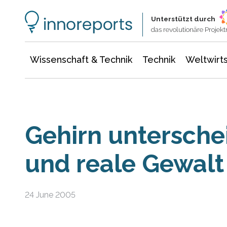
Wissenschaft & Technik
Informationstechnologie
Energie & Elektrotechnik
Unterstützt durch
das revolutionäre Proje
Wissenschaft & Technik
Technik
Weltwirts
Gehirn unterschei
und reale Gewalt
24 June 2005