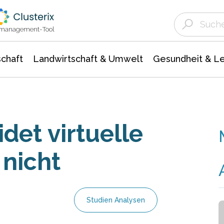
Landwirtschaft & Umwelt
Gesundheit &
Agrar- Forstwissenschaften
Unternehmensmeldungen
Biowissenschafte
Ökologie Umwelt- Naturschutz
ktmanagement-Tool
chaft
Landwirtschaft & Umwelt
Gesundheit & L
det virtuelle
 nicht
Studien Analysen