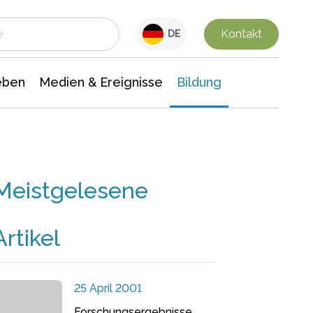
 Leben
Medien & Ereignisse
Interdisziplinäre Forschung
Veranstaltungsnachrichten
n Chemie
Gesellschaftswissenschaften
Kontakt
DE
eben
Medien & Ereignisse
Bildung
Meistgelesene
Artikel
25 April 2001
Forschungsergebnisse