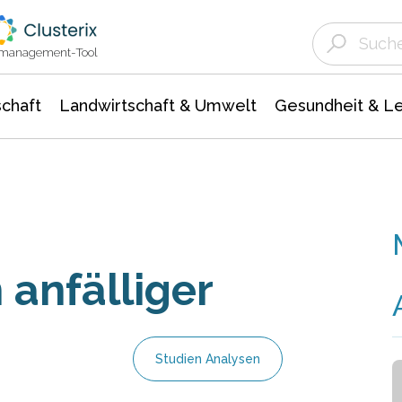
Landwirtschaft & Umwelt
Gesundheit &
Agrar- Forstwissenschaften
Unternehmensmeldungen
Biowissenschafte
Ökologie Umwelt- Naturschutz
ktmanagement-Tool
chaft
Landwirtschaft & Umwelt
Gesundheit & L
 anfälliger
Studien Analysen