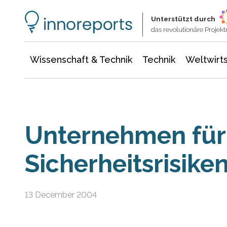
Wissenschaft & Technik
Informationstechnologie
Energie & Elektrotechnik
Unterstützt durch
das revolutionäre Proje
Wissenschaft & Technik
Technik
Weltwirts
Unternehmen für
Sicherheitsrisiken
13 December 2004