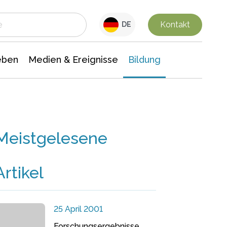
 Leben
Medien & Ereignisse
Interdisziplinäre Forschung
Veranstaltungsnachrichten
n Chemie
Gesellschaftswissenschaften
Kontakt
DE
eben
Medien & Ereignisse
Bildung
Meistgelesene
Artikel
25 April 2001
Forschungsergebnisse