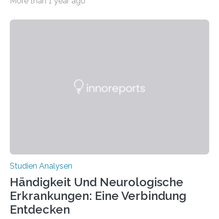
More than 1 year ago
produzierten nach der Gen-Editierung rot
fluoreszierende Spinnenseide. Über ihre Ergebnisse
berichten die Forscher im Fachjournal Angewandte
Chemie. What for? Spinnenseide ist eine der
interessantesten Fasern im Bereich der
Materialwissenschaften: Insbesondere ihr Abseilfaden
ist enorm reißfest, dabei jedoch elastisch, leicht und
biologisch abbaubar. Wenn es gelingt, die Produktion
der Spinnenseide in vivo – im lebenden Tier – zu
beeinflussen und damit Einblicke…
Studien Analysen
Händigkeit Und Neurologische
Erkrankungen: Eine Verbindung
Entdecken