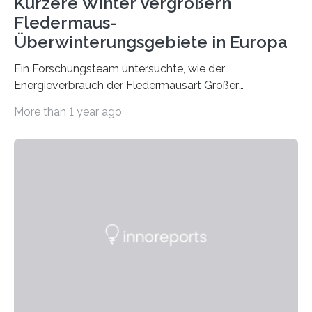
Kürzere Winter Vergrößern
Fledermaus-
Überwinterungsgebiete in Europa
Ein Forschungsteam untersuchte, wie der
Energieverbrauch der Fledermausart Großer
Abendsegler von der Temperatur beeinflusst wird, und
More than 1 year ago
erstellte ein Modell, mit dem sich vorhersagen lässt, in
welchen geographischen Breiten sie den Winterschlaf
überleben und wie sich ihre Überwinterungsgebiete im
Laufe der Zeit verändern könnten. Es zeichnet die
Verschiebung der Überwinterungsgebiete in den letzten
50 Jahren exakt nach und sagt eine weitere
Ausdehnung nach Nordosten um bis zu 14 Prozent des
derzeitigen Verbreitungsgebiets bis zum Jahr 2100
voraus – bedingt durch kürzere…