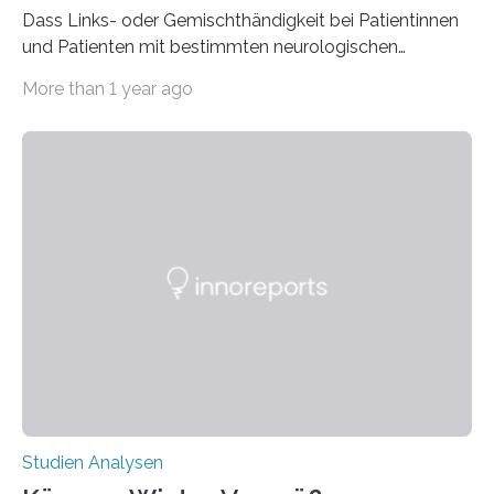
Dass Links- oder Gemischthändigkeit bei Patientinnen
und Patienten mit bestimmten neurologischen
Erkrankungen wie Autismus-Spektrum-Störungen
More than 1 year ago
auffällig häufig vorkommt, ist eine oft berichtete
Beobachtung aus der Praxis. Die Verbindung von
Händigkeit und diesen Erkrankungen liegt
wahrscheinlich darin begründet, dass beide durch
Prozesse in der frühen Hirnentwicklung beeinflusst
werden. Verschiedene Studien untersuchten diesen
Zusammenhang für einzelne Erkrankungen und
konnten ihn mal belegen, mal nicht. Eine Meta-Analyse,
die ein internationales Forschungsteam aus Bochum,
Hamburg, Nimwegen und Athen durchgeführt hat,
zeigt, dass eine abweichende Händigkeit…
Studien Analysen