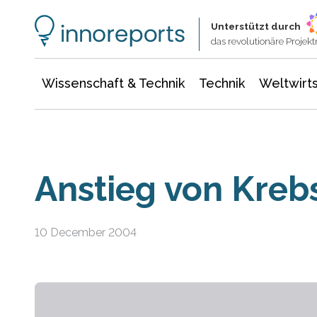
Wissenschaft & Technik
Informationstechnologie
Energie & Elektrotechnik
Unterstützt durch
das revolutionäre Proje
Wissenschaft & Technik
Technik
Weltwirts
Anstieg von Kreb
10 December 2004