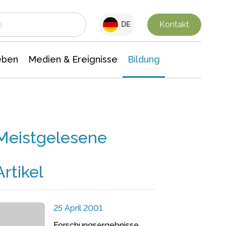
 Leben
Medien & Ereignisse
Interdisziplinäre Forschung
Veranstaltungsnachrichten
n Chemie
Gesellschaftswissenschaften
Kontakt
DE
eben
Medien & Ereignisse
Bildung
Meistgelesene
Artikel
25 April 2001
Forschungsergebnisse