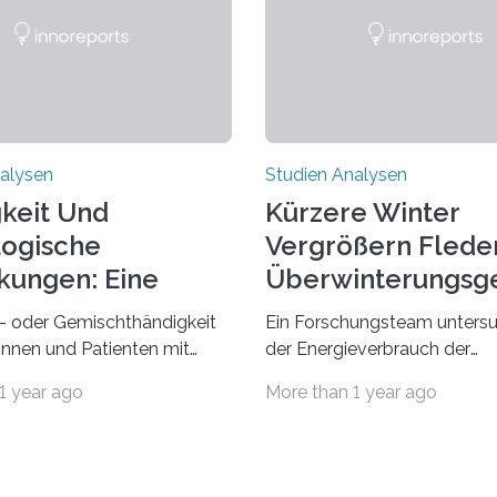
alysen
Studien Analysen
keit Und
Kürzere Winter
ogische
Vergrößern Flede
kungen: Eine
Überwinterungsg
dung Entdecken
in Europa
- oder Gemischthändigkeit
Ein Forschungsteam untersu
tinnen und Patienten mit
der Energieverbrauch der
n neurologischen
Fledermausart Großer Aben
1 year ago
More than 1 year ago
gen wie Autismus-Spektrum-
von der Temperatur beeinflus
auffällig häufig vorkommt,
und erstellte ein Modell, mi
ft berichtete Beobachtung
vorhersagen lässt, in welche
axis. Die Verbindung von
geographischen Breiten sie 