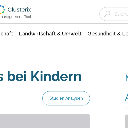
Landwirtschaft & Umwelt
Gesundheit &
Agrar- Forstwissenschaften
Unternehmensmeldungen
Biowissenschafte
Ökologie Umwelt- Naturschutz
ktmanagement-Tool
chaft
Landwirtschaft & Umwelt
Gesundheit & L
s bei Kindern
Studien Analysen