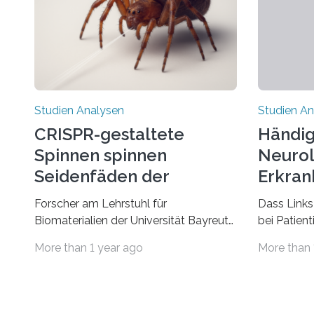
Studien Analysen
Studien An
CRISPR-gestaltete
Händig
Spinnen spinnen
Neurol
Seidenfäden der
Erkran
nächsten Generation
Verbin
Forscher am Lehrstuhl für
Dass Links
Biomaterialien der Universität Bayreuth
bei Patien
haben erstmals erfolgreich die
bestimmte
More than 1 year ago
More than 
„Genschere“ CRISPR-Cas9 bei Spinnen
Erkrankun
eingesetzt. Die Spinnen produzierten
Störungen 
nach der Gen-Editierung rot
ist eine o
fluoreszierende Spinnenseide. Über ihre
aus der Pr