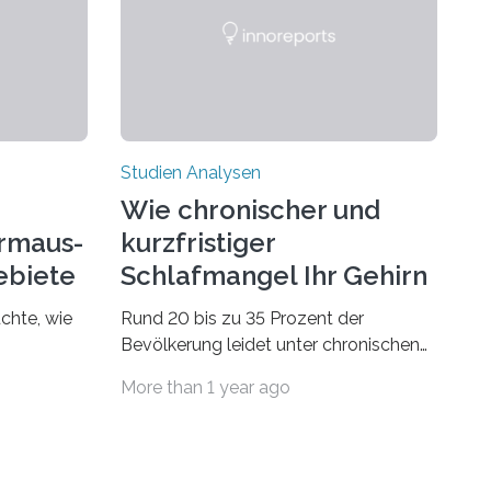
Studien Analysen
Wie chronischer und
rmaus-
kurzfristiger
ebiete
Schlafmangel Ihr Gehirn
verändert
chte, wie
Rund 20 bis zu 35 Prozent der
Bevölkerung leidet unter chronischen
dsegler
Schlafstörungen, in höherem Alter
More than 1 year ago
st wird,
sogar die Hälfte aller Menschen. Fast
t dem sich
jeder Jugendliche oder Erwachsene
n
kennt zudem ein kurzfristiges
den
Schlafdefizit: ob Party, ein langer