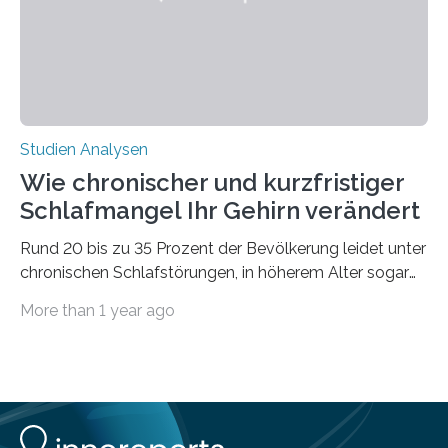
voraus – bedingt durch kürzere…
Studien Analysen
Wie chronischer und kurzfristiger
Schlafmangel Ihr Gehirn verändert
Rund 20 bis zu 35 Prozent der Bevölkerung leidet unter
chronischen Schlafstörungen, in höherem Alter sogar
die Hälfte aller Menschen. Fast jeder Jugendliche oder
More than 1 year ago
Erwachsene kennt zudem ein kurzfristiges Schlafdefizit:
ob Party, ein langer Arbeitstag, die Pflege Angehöriger
oder schlicht am Handy verdaddelt – die Möglichkeiten
zu wenig Schlaf zu bekommen sind vielfältig. Jülicher
Forscher:innen konnten in einer aktuellen Metastudie
zeigen, dass sich die jeweils beteiligten Gehirnregionen