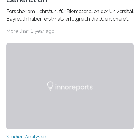
Forscher am Lehrstuhl für Biomaterialien der Universität
Bayreuth haben erstmals erfolgreich die „Genschere“
CRISPR-Cas9 bei Spinnen eingesetzt. Die Spinnen
More than 1 year ago
produzierten nach der Gen-Editierung rot
fluoreszierende Spinnenseide. Über ihre Ergebnisse
berichten die Forscher im Fachjournal Angewandte
Chemie. What for? Spinnenseide ist eine der
interessantesten Fasern im Bereich der
Materialwissenschaften: Insbesondere ihr Abseilfaden
ist enorm reißfest, dabei jedoch elastisch, leicht und
biologisch abbaubar. Wenn es gelingt, die Produktion
der Spinnenseide in vivo – im lebenden Tier – zu
beeinflussen und damit Einblicke…
Studien Analysen