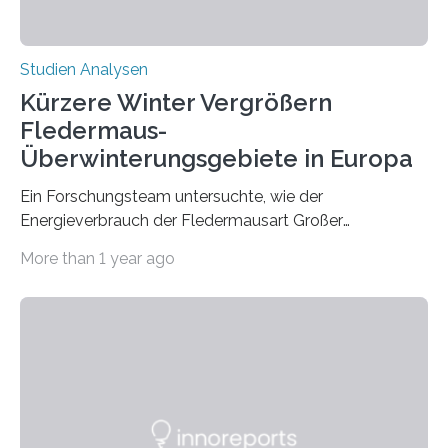
Studien Analysen
Kürzere Winter Vergrößern
Fledermaus-
Überwinterungsgebiete in Europa
Ein Forschungsteam untersuchte, wie der
Energieverbrauch der Fledermausart Großer
Abendsegler von der Temperatur beeinflusst wird, und
More than 1 year ago
erstellte ein Modell, mit dem sich vorhersagen lässt, in
welchen geographischen Breiten sie den Winterschlaf
überleben und wie sich ihre Überwinterungsgebiete im
Laufe der Zeit verändern könnten. Es zeichnet die
Verschiebung der Überwinterungsgebiete in den letzten
50 Jahren exakt nach und sagt eine weitere
Ausdehnung nach Nordosten um bis zu 14 Prozent des
derzeitigen Verbreitungsgebiets bis zum Jahr 2100