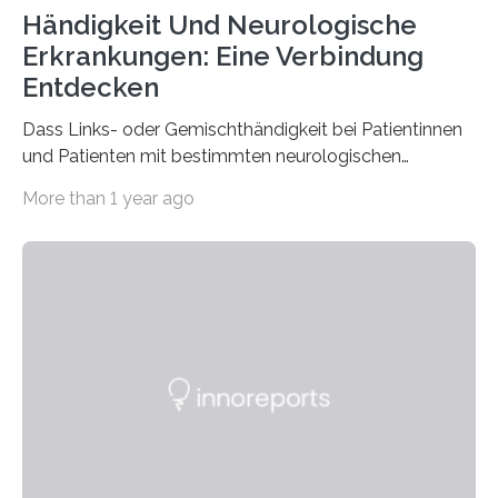
Händigkeit Und Neurologische
Erkrankungen: Eine Verbindung
Entdecken
Dass Links- oder Gemischthändigkeit bei Patientinnen
und Patienten mit bestimmten neurologischen
Erkrankungen wie Autismus-Spektrum-Störungen
More than 1 year ago
auffällig häufig vorkommt, ist eine oft berichtete
Beobachtung aus der Praxis. Die Verbindung von
Händigkeit und diesen Erkrankungen liegt
wahrscheinlich darin begründet, dass beide durch
Prozesse in der frühen Hirnentwicklung beeinflusst
werden. Verschiedene Studien untersuchten diesen
Zusammenhang für einzelne Erkrankungen und
konnten ihn mal belegen, mal nicht. Eine Meta-Analyse,
die ein internationales Forschungsteam aus Bochum,
Hamburg, Nimwegen und Athen durchgeführt hat,
zeigt, dass eine abweichende Händigkeit…