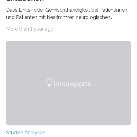
Dass Links- oder Gemischthändigkeit bei Patientinnen
und Patienten mit bestimmten neurologischen
Erkrankungen wie Autismus-Spektrum-Störungen
More than 1 year ago
auffällig häufig vorkommt, ist eine oft berichtete
Beobachtung aus der Praxis. Die Verbindung von
Händigkeit und diesen Erkrankungen liegt
wahrscheinlich darin begründet, dass beide durch
Prozesse in der frühen Hirnentwicklung beeinflusst
werden. Verschiedene Studien untersuchten diesen
Zusammenhang für einzelne Erkrankungen und
konnten ihn mal belegen, mal nicht. Eine Meta-Analyse,
die ein internationales Forschungsteam aus Bochum,
Hamburg, Nimwegen und Athen durchgeführt hat,
zeigt, dass eine abweichende Händigkeit…
Studien Analysen