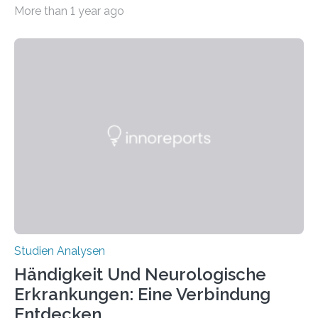
CRISPR-Cas9 bei Spinnen eingesetzt. Die Spinnen
More than 1 year ago
produzierten nach der Gen-Editierung rot
fluoreszierende Spinnenseide. Über ihre Ergebnisse
berichten die Forscher im Fachjournal Angewandte
Chemie. What for? Spinnenseide ist eine der
interessantesten Fasern im Bereich der
Materialwissenschaften: Insbesondere ihr Abseilfaden
ist enorm reißfest, dabei jedoch elastisch, leicht und
biologisch abbaubar. Wenn es gelingt, die Produktion
der Spinnenseide in vivo – im lebenden Tier – zu
beeinflussen und damit Einblicke…
Studien Analysen
Händigkeit Und Neurologische
Erkrankungen: Eine Verbindung
Entdecken