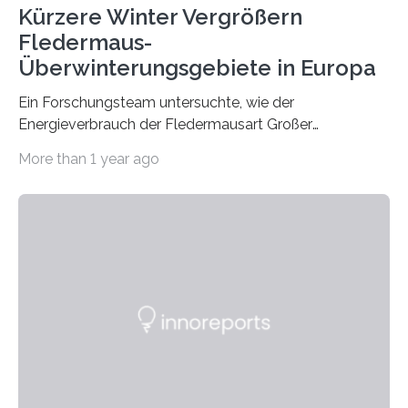
Kürzere Winter Vergrößern
Fledermaus-
Überwinterungsgebiete in Europa
Ein Forschungsteam untersuchte, wie der
Energieverbrauch der Fledermausart Großer
Abendsegler von der Temperatur beeinflusst wird, und
More than 1 year ago
erstellte ein Modell, mit dem sich vorhersagen lässt, in
welchen geographischen Breiten sie den Winterschlaf
überleben und wie sich ihre Überwinterungsgebiete im
Laufe der Zeit verändern könnten. Es zeichnet die
Verschiebung der Überwinterungsgebiete in den letzten
50 Jahren exakt nach und sagt eine weitere
Ausdehnung nach Nordosten um bis zu 14 Prozent des
derzeitigen Verbreitungsgebiets bis zum Jahr 2100
voraus – bedingt durch kürzere…