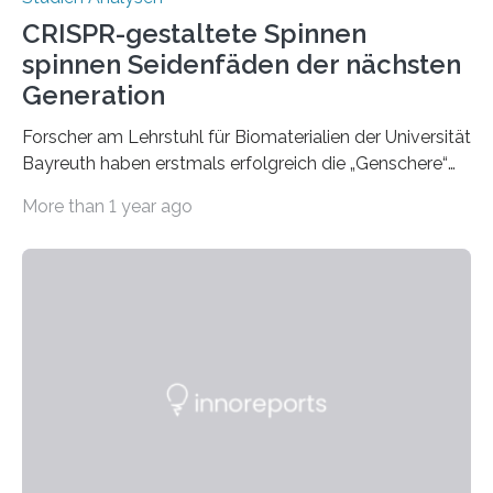
CRISPR-gestaltete Spinnen
spinnen Seidenfäden der nächsten
Generation
Forscher am Lehrstuhl für Biomaterialien der Universität
Bayreuth haben erstmals erfolgreich die „Genschere“
CRISPR-Cas9 bei Spinnen eingesetzt. Die Spinnen
More than 1 year ago
produzierten nach der Gen-Editierung rot
fluoreszierende Spinnenseide. Über ihre Ergebnisse
berichten die Forscher im Fachjournal Angewandte
Chemie. What for? Spinnenseide ist eine der
interessantesten Fasern im Bereich der
Materialwissenschaften: Insbesondere ihr Abseilfaden
ist enorm reißfest, dabei jedoch elastisch, leicht und
biologisch abbaubar. Wenn es gelingt, die Produktion
der Spinnenseide in vivo – im lebenden Tier – zu
beeinflussen und damit Einblicke…