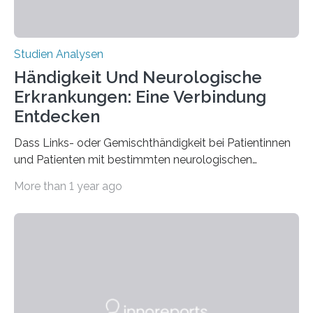
Studien Analysen
Händigkeit Und Neurologische
Erkrankungen: Eine Verbindung
Entdecken
Dass Links- oder Gemischthändigkeit bei Patientinnen
und Patienten mit bestimmten neurologischen
Erkrankungen wie Autismus-Spektrum-Störungen
More than 1 year ago
auffällig häufig vorkommt, ist eine oft berichtete
Beobachtung aus der Praxis. Die Verbindung von
Händigkeit und diesen Erkrankungen liegt
wahrscheinlich darin begründet, dass beide durch
Prozesse in der frühen Hirnentwicklung beeinflusst
werden. Verschiedene Studien untersuchten diesen
Zusammenhang für einzelne Erkrankungen und
konnten ihn mal belegen, mal nicht. Eine Meta-Analyse,