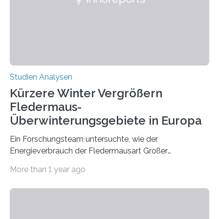
die ein internationales Forschungsteam aus Bochum,
Hamburg, Nimwegen und Athen durchgeführt hat,
zeigt, dass eine abweichende Händigkeit…
Studien Analysen
Kürzere Winter Vergrößern
Fledermaus-
Überwinterungsgebiete in Europa
Ein Forschungsteam untersuchte, wie der
Energieverbrauch der Fledermausart Großer
Abendsegler von der Temperatur beeinflusst wird, und
More than 1 year ago
erstellte ein Modell, mit dem sich vorhersagen lässt, in
welchen geographischen Breiten sie den Winterschlaf
überleben und wie sich ihre Überwinterungsgebiete im
Laufe der Zeit verändern könnten. Es zeichnet die