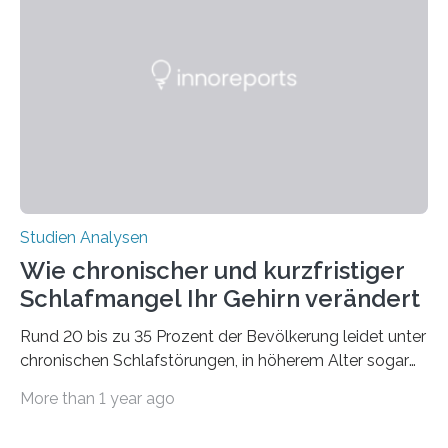
Verschiebung der Überwinterungsgebiete in den letzten
50 Jahren exakt nach und sagt eine weitere
Ausdehnung nach Nordosten um bis zu 14 Prozent des
derzeitigen Verbreitungsgebiets bis zum Jahr 2100
voraus – bedingt durch kürzere…
Studien Analysen
Wie chronischer und kurzfristiger
Schlafmangel Ihr Gehirn verändert
Rund 20 bis zu 35 Prozent der Bevölkerung leidet unter
chronischen Schlafstörungen, in höherem Alter sogar
die Hälfte aller Menschen. Fast jeder Jugendliche oder
More than 1 year ago
Erwachsene kennt zudem ein kurzfristiges Schlafdefizit:
ob Party, ein langer Arbeitstag, die Pflege Angehöriger