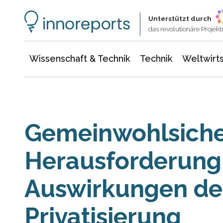
Wissenschaft & Technik
Informationstechnologie
Energie & Elektrotechnik
Unterstützt durch
das revolutionäre Proje
Wissenschaft & Technik
Technik
Weltwirts
Gemeinwohlsiche
Herausforderung:
Auswirkungen de
Privatisierung