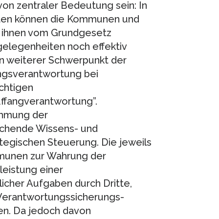
von zentraler Bedeutung sein: In
ten können die Kommunen und
ie ihnen vom Grundgesetz
elegenheiten noch effektiv
n weiterer Schwerpunkt der
ngsverantwortung bei
chtigen
ffangverantwortung”.
ehmung der
ichende Wissens- und
tegischen Steuerung. Die jeweils
munen zur Wahrung der
eistung einer
icher Aufgaben durch Dritte,
 “Verantwortungssicherungs-
n. Da jedoch davon