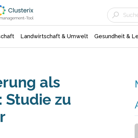
Landwirtschaft & Umwelt
Gesundheit &
Agrar- Forstwissenschaften
Unternehmensmeldungen
Biowissenschafte
Ökologie Umwelt- Naturschutz
ktmanagement-Tool
chaft
Landwirtschaft & Umwelt
Gesundheit & L
rung als
 Studie zu
r