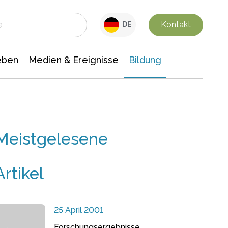
 Leben
Medien & Ereignisse
Interdisziplinäre Forschung
Veranstaltungsnachrichten
n Chemie
Gesellschaftswissenschaften
Kontakt
DE
eben
Medien & Ereignisse
Bildung
Meistgelesene
Artikel
25 April 2001
Forschungsergebnisse