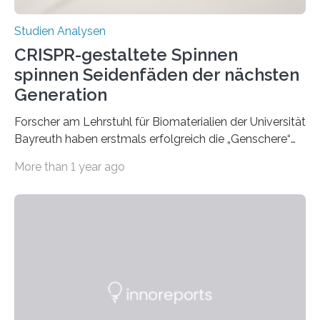
Studien Analysen
CRISPR-gestaltete Spinnen
spinnen Seidenfäden der nächsten
Generation
Forscher am Lehrstuhl für Biomaterialien der Universität
Bayreuth haben erstmals erfolgreich die „Genschere“
CRISPR-Cas9 bei Spinnen eingesetzt. Die Spinnen
More than 1 year ago
produzierten nach der Gen-Editierung rot
fluoreszierende Spinnenseide. Über ihre Ergebnisse
berichten die Forscher im Fachjournal Angewandte
Chemie. What for? Spinnenseide ist eine der
interessantesten Fasern im Bereich der
Materialwissenschaften: Insbesondere ihr Abseilfaden
ist enorm reißfest, dabei jedoch elastisch, leicht und
biologisch abbaubar. Wenn es gelingt, die Produktion
der Spinnenseide in vivo – im lebenden Tier – zu