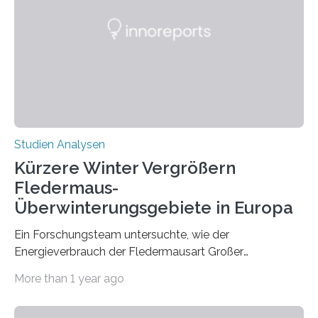
Zusammenhang für einzelne Erkrankungen und
konnten ihn mal belegen, mal nicht. Eine Meta-Analyse,
die ein internationales Forschungsteam aus Bochum,
Hamburg, Nimwegen und Athen durchgeführt hat,
zeigt, dass eine abweichende Händigkeit…
Studien Analysen
Kürzere Winter Vergrößern
Fledermaus-
Überwinterungsgebiete in Europa
Ein Forschungsteam untersuchte, wie der
Energieverbrauch der Fledermausart Großer
Abendsegler von der Temperatur beeinflusst wird, und
More than 1 year ago
erstellte ein Modell, mit dem sich vorhersagen lässt, in
welchen geographischen Breiten sie den Winterschlaf