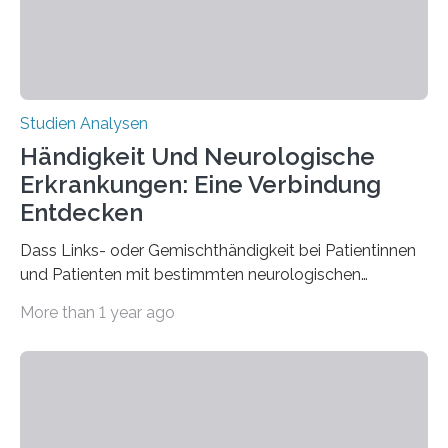
beeinflussen und damit Einblicke…
Studien Analysen
Händigkeit Und Neurologische
Erkrankungen: Eine Verbindung
Entdecken
Dass Links- oder Gemischthändigkeit bei Patientinnen
und Patienten mit bestimmten neurologischen
Erkrankungen wie Autismus-Spektrum-Störungen
More than 1 year ago
auffällig häufig vorkommt, ist eine oft berichtete
Beobachtung aus der Praxis. Die Verbindung von
Händigkeit und diesen Erkrankungen liegt
wahrscheinlich darin begründet, dass beide durch
Prozesse in der frühen Hirnentwicklung beeinflusst
werden. Verschiedene Studien untersuchten diesen