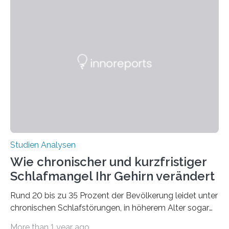
überleben und wie sich ihre Überwinterungsgebiete im
Laufe der Zeit verändern könnten. Es zeichnet die
Verschiebung der Überwinterungsgebiete in den letzten
50 Jahren exakt nach und sagt eine weitere
Ausdehnung nach Nordosten um bis zu 14 Prozent des
derzeitigen Verbreitungsgebiets bis zum Jahr 2100
voraus – bedingt durch kürzere…
Studien Analysen
Wie chronischer und kurzfristiger
Schlafmangel Ihr Gehirn verändert
Rund 20 bis zu 35 Prozent der Bevölkerung leidet unter
chronischen Schlafstörungen, in höherem Alter sogar
die Hälfte aller Menschen. Fast jeder Jugendliche oder
More than 1 year ago