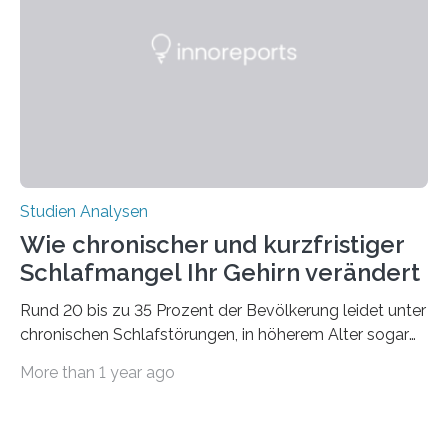
50 Jahren exakt nach und sagt eine weitere
Ausdehnung nach Nordosten um bis zu 14 Prozent des
derzeitigen Verbreitungsgebiets bis zum Jahr 2100
voraus – bedingt durch kürzere…
Studien Analysen
Wie chronischer und kurzfristiger
Schlafmangel Ihr Gehirn verändert
Rund 20 bis zu 35 Prozent der Bevölkerung leidet unter
chronischen Schlafstörungen, in höherem Alter sogar
die Hälfte aller Menschen. Fast jeder Jugendliche oder
More than 1 year ago
Erwachsene kennt zudem ein kurzfristiges Schlafdefizit:
ob Party, ein langer Arbeitstag, die Pflege Angehöriger
oder schlicht am Handy verdaddelt – die Möglichkeiten