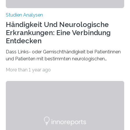
Studien Analysen
Händigkeit Und Neurologische
Erkrankungen: Eine Verbindung
Entdecken
Dass Links- oder Gemischthändigkeit bei Patientinnen
und Patienten mit bestimmten neurologischen
Erkrankungen wie Autismus-Spektrum-Störungen
More than 1 year ago
auffällig häufig vorkommt, ist eine oft berichtete
Beobachtung aus der Praxis. Die Verbindung von
Händigkeit und diesen Erkrankungen liegt
wahrscheinlich darin begründet, dass beide durch
Prozesse in der frühen Hirnentwicklung beeinflusst
werden. Verschiedene Studien untersuchten diesen
Zusammenhang für einzelne Erkrankungen und
konnten ihn mal belegen, mal nicht. Eine Meta-Analyse,
die ein internationales Forschungsteam aus Bochum,