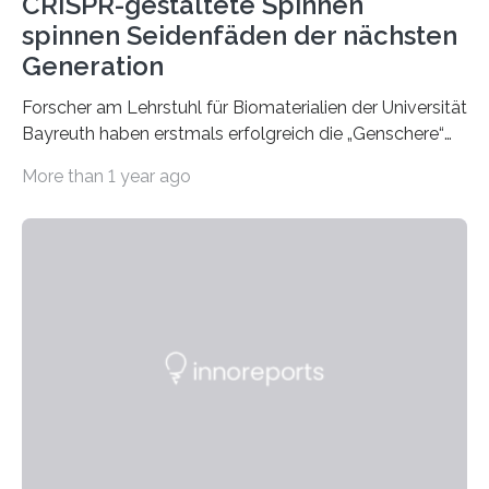
CRISPR-gestaltete Spinnen
spinnen Seidenfäden der nächsten
Generation
Forscher am Lehrstuhl für Biomaterialien der Universität
Bayreuth haben erstmals erfolgreich die „Genschere“
CRISPR-Cas9 bei Spinnen eingesetzt. Die Spinnen
More than 1 year ago
produzierten nach der Gen-Editierung rot
fluoreszierende Spinnenseide. Über ihre Ergebnisse
berichten die Forscher im Fachjournal Angewandte
Chemie. What for? Spinnenseide ist eine der
interessantesten Fasern im Bereich der
Materialwissenschaften: Insbesondere ihr Abseilfaden
ist enorm reißfest, dabei jedoch elastisch, leicht und
biologisch abbaubar. Wenn es gelingt, die Produktion
der Spinnenseide in vivo – im lebenden Tier – zu
beeinflussen und damit Einblicke…