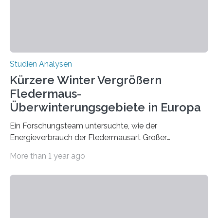
Hamburg, Nimwegen und Athen durchgeführt hat,
zeigt, dass eine abweichende Händigkeit…
Studien Analysen
Kürzere Winter Vergrößern
Fledermaus-
Überwinterungsgebiete in Europa
Ein Forschungsteam untersuchte, wie der
Energieverbrauch der Fledermausart Großer
Abendsegler von der Temperatur beeinflusst wird, und
More than 1 year ago
erstellte ein Modell, mit dem sich vorhersagen lässt, in
welchen geographischen Breiten sie den Winterschlaf
überleben und wie sich ihre Überwinterungsgebiete im
Laufe der Zeit verändern könnten. Es zeichnet die
Verschiebung der Überwinterungsgebiete in den letzten