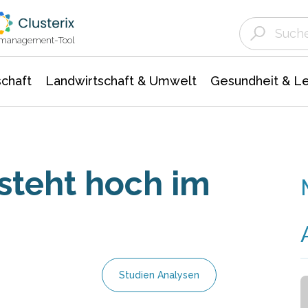
Landwirtschaft & Umwelt
Gesundheit &
Agrar- Forstwissenschaften
Unternehmensmeldungen
Biowissenschafte
Ökologie Umwelt- Naturschutz
ktmanagement-Tool
chaft
Landwirtschaft & Umwelt
Gesundheit & L
steht hoch im
Studien Analysen