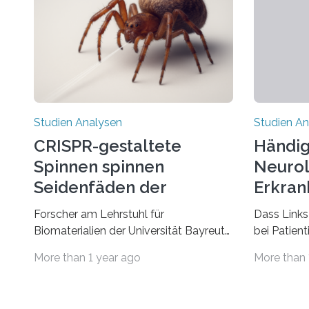
Studien Analysen
Studien An
CRISPR-gestaltete
Händig
Spinnen spinnen
Neurol
Seidenfäden der
Erkran
nächsten Generation
Verbin
Forscher am Lehrstuhl für
Dass Links
Biomaterialien der Universität Bayreuth
bei Patien
haben erstmals erfolgreich die
bestimmte
More than 1 year ago
More than 
„Genschere“ CRISPR-Cas9 bei Spinnen
Erkrankun
eingesetzt. Die Spinnen produzierten
Störungen 
nach der Gen-Editierung rot
ist eine o