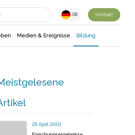
 Leben
Medien & Ereignisse
Interdisziplinäre Forschung
Veranstaltungsnachrichten
n Chemie
Gesellschaftswissenschaften
Kontakt
DE
eben
Medien & Ereignisse
Bildung
Meistgelesene
Artikel
25 April 2001
Forschungsergebnisse