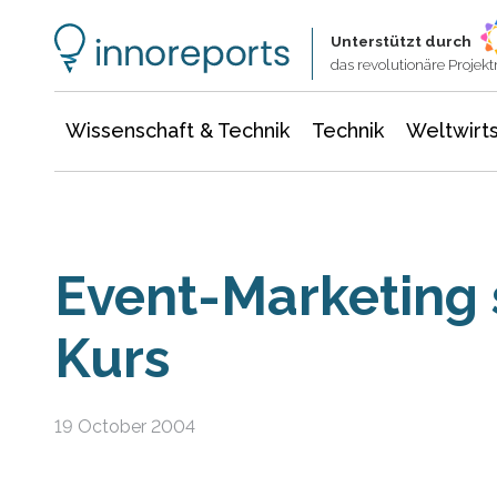
Wissenschaft & Technik
Informationstechnologie
Energie & Elektrotechnik
Unterstützt durch
das revolutionäre Proje
Wissenschaft & Technik
Technik
Weltwirts
Event-Marketing 
Kurs
19 October 2004