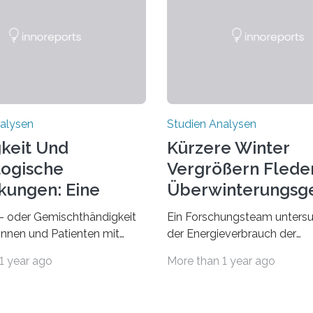
alysen
Studien Analysen
keit Und
Kürzere Winter
ogische
Vergrößern Flede
kungen: Eine
Überwinterungsg
dung Entdecken
in Europa
- oder Gemischthändigkeit
Ein Forschungsteam untersu
tinnen und Patienten mit
der Energieverbrauch der
n neurologischen
Fledermausart Großer Aben
1 year ago
More than 1 year ago
gen wie Autismus-Spektrum-
von der Temperatur beeinflus
auffällig häufig vorkommt,
und erstellte ein Modell, mi
ft berichtete Beobachtung
vorhersagen lässt, in welche