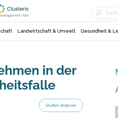
Landwirtschaft & Umwelt
Gesundheit &
Agrar- Forstwissenschaften
Unternehmensmeldungen
Biowissenschafte
Ökologie Umwelt- Naturschutz
ktmanagement-Tool
chaft
Landwirtschaft & Umwelt
Gesundheit & L
ehmen in der
eitsfalle
Studien Analysen