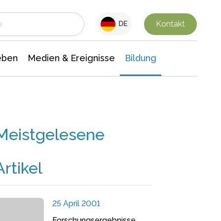
 Leben
Medien & Ereignisse
Interdisziplinäre Forschung
Veranstaltungsnachrichten
n Chemie
Gesellschaftswissenschaften
Kontakt
DE
eben
Medien & Ereignisse
Bildung
Meistgelesene
Artikel
25 April 2001
Forschungsergebnisse