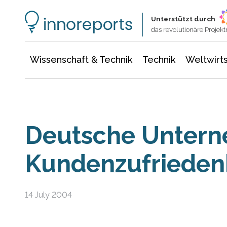
Wissenschaft & Technik
Informationstechnologie
Energie & Elektrotechnik
Unterstützt durch
das revolutionäre Proje
Wissenschaft & Technik
Technik
Weltwirts
Deutsche Untern
Kundenzufriedenh
14 July 2004