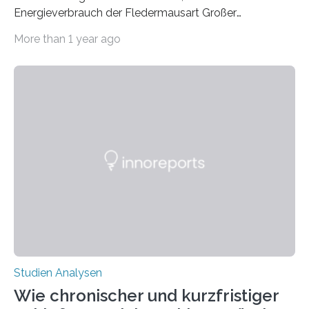
Energieverbrauch der Fledermausart Großer
Abendsegler von der Temperatur beeinflusst wird, und
More than 1 year ago
erstellte ein Modell, mit dem sich vorhersagen lässt, in
welchen geographischen Breiten sie den Winterschlaf
überleben und wie sich ihre Überwinterungsgebiete im
Laufe der Zeit verändern könnten. Es zeichnet die
Verschiebung der Überwinterungsgebiete in den letzten
50 Jahren exakt nach und sagt eine weitere
Ausdehnung nach Nordosten um bis zu 14 Prozent des
derzeitigen Verbreitungsgebiets bis zum Jahr 2100
voraus – bedingt durch kürzere…
Studien Analysen
Wie chronischer und kurzfristiger