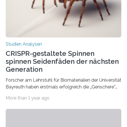
Studien Analysen
CRISPR-gestaltete Spinnen
spinnen Seidenfäden der nächsten
Generation
Forscher am Lehrstuhl für Biomaterialien der Universität
Bayreuth haben erstmals erfolgreich die „Genschere“
CRISPR-Cas9 bei Spinnen eingesetzt. Die Spinnen
More than 1 year ago
produzierten nach der Gen-Editierung rot
fluoreszierende Spinnenseide. Über ihre Ergebnisse
berichten die Forscher im Fachjournal Angewandte
Chemie. What for? Spinnenseide ist eine der