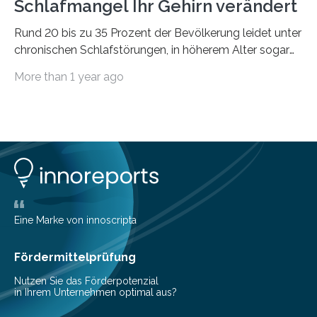
Schlafmangel Ihr Gehirn verändert
Rund 20 bis zu 35 Prozent der Bevölkerung leidet unter
chronischen Schlafstörungen, in höherem Alter sogar
die Hälfte aller Menschen. Fast jeder Jugendliche oder
More than 1 year ago
Erwachsene kennt zudem ein kurzfristiges Schlafdefizit:
ob Party, ein langer Arbeitstag, die Pflege Angehöriger
oder schlicht am Handy verdaddelt – die Möglichkeiten
zu wenig Schlaf zu bekommen sind vielfältig. Jülicher
Forscher:innen konnten in einer aktuellen Metastudie
zeigen, dass sich die jeweils beteiligten Gehirnregionen
deutlich unterscheiden. Die Ergebnisse der Studie
wurden im Fachmagazin JAMA Psychiatry
veröffentlicht. „Schlechter…
Eine Marke von innoscripta
Fördermittelprüfung
Nutzen Sie das Förderpotenzial
in Ihrem Unternehmen optimal aus?