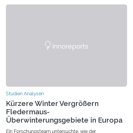
Beobachtung aus der Praxis. Die Verbindung von
Händigkeit und diesen Erkrankungen liegt
wahrscheinlich darin begründet, dass beide durch
Prozesse in der frühen Hirnentwicklung beeinflusst
werden. Verschiedene Studien untersuchten diesen
Zusammenhang für einzelne Erkrankungen und
konnten ihn mal belegen, mal nicht. Eine Meta-Analyse,
die ein internationales Forschungsteam aus Bochum,
Hamburg, Nimwegen und Athen durchgeführt hat,
zeigt, dass eine abweichende Händigkeit…
Studien Analysen
Kürzere Winter Vergrößern
Fledermaus-
Überwinterungsgebiete in Europa
Ein Forschungsteam untersuchte, wie der