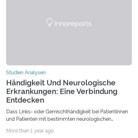
interessantesten Fasern im Bereich der
Materialwissenschaften: Insbesondere ihr Abseilfaden
ist enorm reißfest, dabei jedoch elastisch, leicht und
biologisch abbaubar. Wenn es gelingt, die Produktion
der Spinnenseide in vivo – im lebenden Tier – zu
beeinflussen und damit Einblicke…
Studien Analysen
Händigkeit Und Neurologische
Erkrankungen: Eine Verbindung
Entdecken
Dass Links- oder Gemischthändigkeit bei Patientinnen
und Patienten mit bestimmten neurologischen
Erkrankungen wie Autismus-Spektrum-Störungen
More than 1 year ago
auffällig häufig vorkommt, ist eine oft berichtete