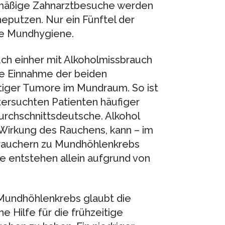
mäßige Zahnarztbesuche werden
eputzen. Nur ein Fünftel der
ute Mundhygiene.
uch einher mit Alkoholmissbrauch
e Einnahme der beiden
tiger Tumore im Mundraum. So ist
ntersuchten Patienten häufiger
rchschnittsdeutsche. Alkohol
 Wirkung des Rauchens, kann – im
trauchern zu Mundhöhlenkrebs
re entstehen allein aufgrund von
 Mundhöhlenkrebs glaubt die
e Hilfe für die frühzeitige