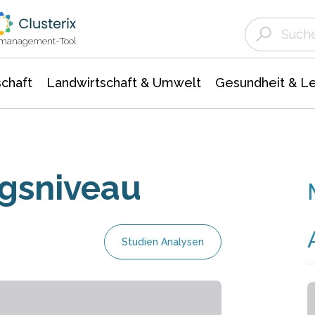
Landwirtschaft & Umwelt
Gesundheit &
Agrar- Forstwissenschaften
Unternehmensmeldungen
Biowissenschafte
Ökologie Umwelt- Naturschutz
ktmanagement-Tool
chaft
Landwirtschaft & Umwelt
Gesundheit & L
ngsniveau
Studien Analysen