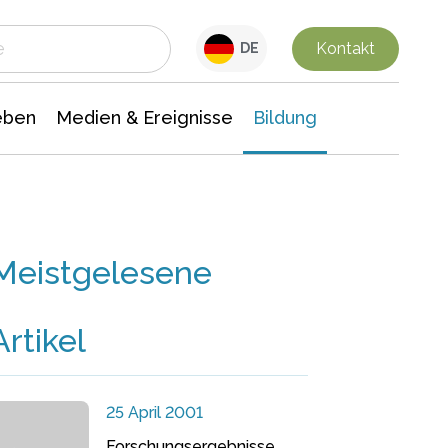
 Leben
Medien & Ereignisse
Interdisziplinäre Forschung
Veranstaltungsnachrichten
n Chemie
Gesellschaftswissenschaften
Kontakt
DE
eben
Medien & Ereignisse
Bildung
Meistgelesene
Artikel
25 April 2001
Forschungsergebnisse