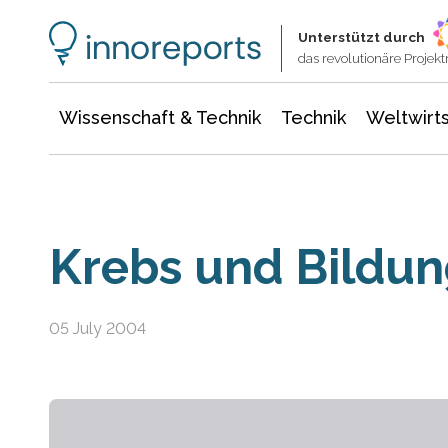
Wissenschaft & Technik
Informationstechnologie
Energie & Elektrotechnik
Unterstützt durch
das revolutionäre Proje
Wissenschaft & Technik
Technik
Weltwirts
Krebs und Bildu
05 July 2004