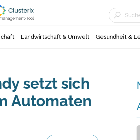
Landwirtschaft & Umwelt
Gesundheit &
Agrar- Forstwissenschaften
Unternehmensmeldungen
Biowissenschafte
Ökologie Umwelt- Naturschutz
ktmanagement-Tool
chaft
Landwirtschaft & Umwelt
Gesundheit & L
dy setzt sich
am Automaten