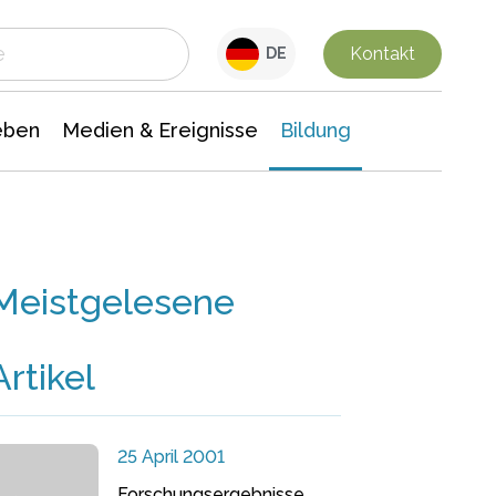
 Leben
Medien & Ereignisse
Interdisziplinäre Forschung
Veranstaltungsnachrichten
n Chemie
Gesellschaftswissenschaften
Kontakt
DE
eben
Medien & Ereignisse
Bildung
Meistgelesene
Artikel
25 April 2001
Forschungsergebnisse