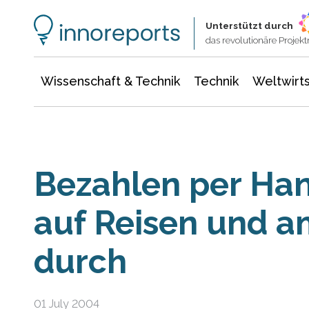
Wissenschaft & Technik
Informationstechnologie
Energie & Elektrotechnik
Unterstützt durch
das revolutionäre Proje
Wissenschaft & Technik
Technik
Weltwirts
Bezahlen per Han
auf Reisen und 
durch
01 July 2004