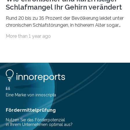
Schlafmangel Ihr Gehirn verändert
Rund 20 bis zu 35 Prozent der Bevölkerung leidet unter
chronischen Schlafstörungen, in höherem Alter sogar
die Hälfte aller Menschen. Fast jeder Jugendliche oder
More than 1 year ago
Erwachsene kennt zudem ein kurzfristiges Schlafdefizit:
ob Party, ein langer Arbeitstag, die Pflege Angehöriger
oder schlicht am Handy verdaddelt – die Möglichkeiten
zu wenig Schlaf zu bekommen sind vielfältig. Jülicher
Forscher:innen konnten in einer aktuellen Metastudie
zeigen, dass sich die jeweils beteiligten Gehirnregionen
deutlich unterscheiden. Die Ergebnisse der Studie
wurden im Fachmagazin JAMA Psychiatry
veröffentlicht. „Schlechter…
Eine Marke von innoscripta
Fördermittelprüfung
Nutzen Sie das Förderpotenzial
in Ihrem Unternehmen optimal aus?