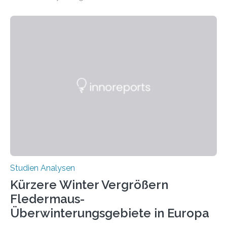
auffällig häufig vorkommt, ist eine oft berichtete
Beobachtung aus der Praxis. Die Verbindung von
Händigkeit und diesen Erkrankungen liegt
wahrscheinlich darin begründet, dass beide durch
Prozesse in der frühen Hirnentwicklung beeinflusst
werden. Verschiedene Studien untersuchten diesen
Zusammenhang für einzelne Erkrankungen und
konnten ihn mal belegen, mal nicht. Eine Meta-Analyse,
die ein internationales Forschungsteam aus Bochum,
Hamburg, Nimwegen und Athen durchgeführt hat,
zeigt, dass eine abweichende Händigkeit…
Studien Analysen
Kürzere Winter Vergrößern
Fledermaus-
Überwinterungsgebiete in Europa