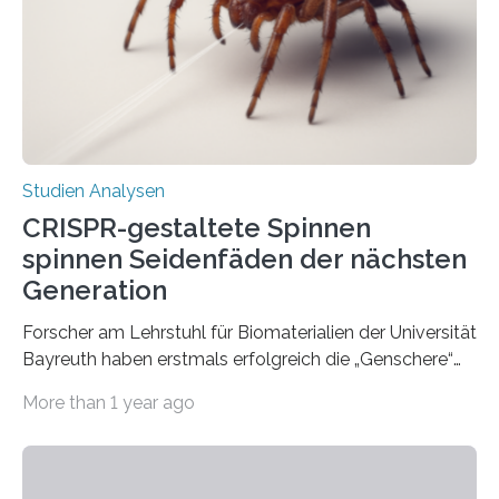
Studien Analysen
CRISPR-gestaltete Spinnen
spinnen Seidenfäden der nächsten
Generation
Forscher am Lehrstuhl für Biomaterialien der Universität
Bayreuth haben erstmals erfolgreich die „Genschere“
CRISPR-Cas9 bei Spinnen eingesetzt. Die Spinnen
More than 1 year ago
produzierten nach der Gen-Editierung rot
fluoreszierende Spinnenseide. Über ihre Ergebnisse
berichten die Forscher im Fachjournal Angewandte
Chemie. What for? Spinnenseide ist eine der