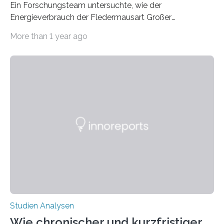
Ein Forschungsteam untersuchte, wie der
Energieverbrauch der Fledermausart Großer
Abendsegler von der Temperatur beeinflusst wird, und
More than 1 year ago
erstellte ein Modell, mit dem sich vorhersagen lässt, in
welchen geographischen Breiten sie den Winterschlaf
überleben und wie sich ihre Überwinterungsgebiete im
Laufe der Zeit verändern könnten. Es zeichnet die
Verschiebung der Überwinterungsgebiete in den letzten
50 Jahren exakt nach und sagt eine weitere
Ausdehnung nach Nordosten um bis zu 14 Prozent des
derzeitigen Verbreitungsgebiets bis zum Jahr 2100
voraus – bedingt durch kürzere…
Studien Analysen
Wie chronischer und kurzfristiger