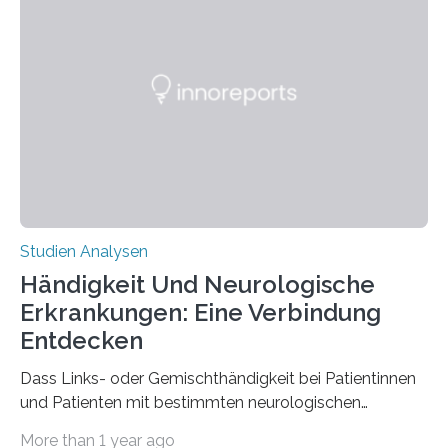
interessantesten Fasern im Bereich der
Materialwissenschaften: Insbesondere ihr Abseilfaden
ist enorm reißfest, dabei jedoch elastisch, leicht und
biologisch abbaubar. Wenn es gelingt, die Produktion
der Spinnenseide in vivo – im lebenden Tier – zu
beeinflussen und damit Einblicke…
Studien Analysen
Händigkeit Und Neurologische
Erkrankungen: Eine Verbindung
Entdecken
Dass Links- oder Gemischthändigkeit bei Patientinnen
und Patienten mit bestimmten neurologischen
Erkrankungen wie Autismus-Spektrum-Störungen
More than 1 year ago