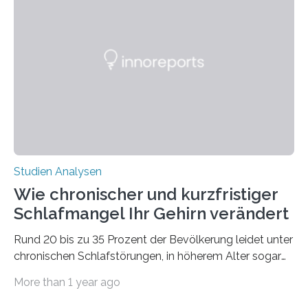
Verschiebung der Überwinterungsgebiete in den letzten
50 Jahren exakt nach und sagt eine weitere
Ausdehnung nach Nordosten um bis zu 14 Prozent des
derzeitigen Verbreitungsgebiets bis zum Jahr 2100
voraus – bedingt durch kürzere…
Studien Analysen
Wie chronischer und kurzfristiger
Schlafmangel Ihr Gehirn verändert
Rund 20 bis zu 35 Prozent der Bevölkerung leidet unter
chronischen Schlafstörungen, in höherem Alter sogar
die Hälfte aller Menschen. Fast jeder Jugendliche oder
More than 1 year ago
Erwachsene kennt zudem ein kurzfristiges Schlafdefizit:
ob Party, ein langer Arbeitstag, die Pflege Angehöriger