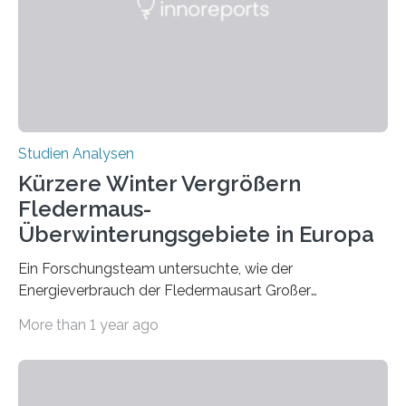
konnten ihn mal belegen, mal nicht. Eine Meta-Analyse,
die ein internationales Forschungsteam aus Bochum,
Hamburg, Nimwegen und Athen durchgeführt hat,
zeigt, dass eine abweichende Händigkeit…
Studien Analysen
Kürzere Winter Vergrößern
Fledermaus-
Überwinterungsgebiete in Europa
Ein Forschungsteam untersuchte, wie der
Energieverbrauch der Fledermausart Großer
Abendsegler von der Temperatur beeinflusst wird, und
More than 1 year ago
erstellte ein Modell, mit dem sich vorhersagen lässt, in
welchen geographischen Breiten sie den Winterschlaf
überleben und wie sich ihre Überwinterungsgebiete im
Laufe der Zeit verändern könnten. Es zeichnet die