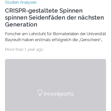
Studien Analysen
CRISPR-gestaltete Spinnen
spinnen Seidenfäden der nächsten
Generation
Forscher am Lehrstuhl für Biomaterialien der Universität
Bayreuth haben erstmals erfolgreich die „Genschere“
CRISPR-Cas9 bei Spinnen eingesetzt. Die Spinnen
More than 1 year ago
produzierten nach der Gen-Editierung rot
fluoreszierende Spinnenseide. Über ihre Ergebnisse
berichten die Forscher im Fachjournal Angewandte
Chemie. What for? Spinnenseide ist eine der
interessantesten Fasern im Bereich der
Materialwissenschaften: Insbesondere ihr Abseilfaden
ist enorm reißfest, dabei jedoch elastisch, leicht und
biologisch abbaubar. Wenn es gelingt, die Produktion
der Spinnenseide in vivo – im lebenden Tier – zu
beeinflussen und damit Einblicke…