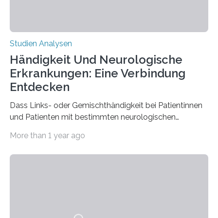
Studien Analysen
Händigkeit Und Neurologische
Erkrankungen: Eine Verbindung
Entdecken
Dass Links- oder Gemischthändigkeit bei Patientinnen
und Patienten mit bestimmten neurologischen
Erkrankungen wie Autismus-Spektrum-Störungen
More than 1 year ago
auffällig häufig vorkommt, ist eine oft berichtete
Beobachtung aus der Praxis. Die Verbindung von
Händigkeit und diesen Erkrankungen liegt
wahrscheinlich darin begründet, dass beide durch
Prozesse in der frühen Hirnentwicklung beeinflusst
werden. Verschiedene Studien untersuchten diesen
Zusammenhang für einzelne Erkrankungen und