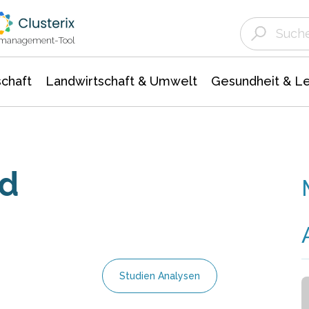
Landwirtschaft & Umwelt
Gesundheit &
Agrar- Forstwissenschaften
Unternehmensmeldungen
Biowissenschafte
Ökologie Umwelt- Naturschutz
ktmanagement-Tool
chaft
Landwirtschaft & Umwelt
Gesundheit & L
d
Studien Analysen