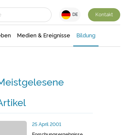
 Leben
Medien & Ereignisse
Interdisziplinäre Forschung
Veranstaltungsnachrichten
n Chemie
Gesellschaftswissenschaften
Kontakt
DE
eben
Medien & Ereignisse
Bildung
Meistgelesene
Artikel
25 April 2001
Forschungsergebnisse