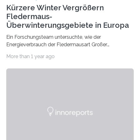
Kürzere Winter Vergrößern
Fledermaus-
Überwinterungsgebiete in Europa
Ein Forschungsteam untersuchte, wie der
Energieverbrauch der Fledermausart Großer
Abendsegler von der Temperatur beeinflusst wird, und
More than 1 year ago
erstellte ein Modell, mit dem sich vorhersagen lässt, in
welchen geographischen Breiten sie den Winterschlaf
überleben und wie sich ihre Überwinterungsgebiete im
Laufe der Zeit verändern könnten. Es zeichnet die
Verschiebung der Überwinterungsgebiete in den letzten
50 Jahren exakt nach und sagt eine weitere
Ausdehnung nach Nordosten um bis zu 14 Prozent des
derzeitigen Verbreitungsgebiets bis zum Jahr 2100
voraus – bedingt durch kürzere…