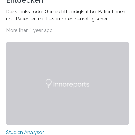
Entdecken
Dass Links- oder Gemischthändigkeit bei Patientinnen
und Patienten mit bestimmten neurologischen
Erkrankungen wie Autismus-Spektrum-Störungen
More than 1 year ago
auffällig häufig vorkommt, ist eine oft berichtete
Beobachtung aus der Praxis. Die Verbindung von
Händigkeit und diesen Erkrankungen liegt
wahrscheinlich darin begründet, dass beide durch
Prozesse in der frühen Hirnentwicklung beeinflusst
werden. Verschiedene Studien untersuchten diesen
Zusammenhang für einzelne Erkrankungen und
konnten ihn mal belegen, mal nicht. Eine Meta-Analyse,
die ein internationales Forschungsteam aus Bochum,
Hamburg, Nimwegen und Athen durchgeführt hat,
zeigt, dass eine abweichende Händigkeit…
Studien Analysen