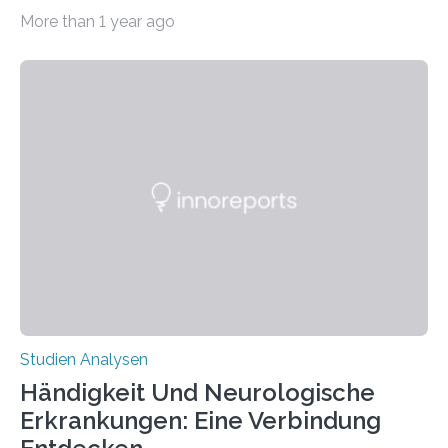
CRISPR-Cas9 bei Spinnen eingesetzt. Die Spinnen
More than 1 year ago
produzierten nach der Gen-Editierung rot
fluoreszierende Spinnenseide. Über ihre Ergebnisse
berichten die Forscher im Fachjournal Angewandte
Chemie. What for? Spinnenseide ist eine der
interessantesten Fasern im Bereich der
Materialwissenschaften: Insbesondere ihr Abseilfaden
ist enorm reißfest, dabei jedoch elastisch, leicht und
biologisch abbaubar. Wenn es gelingt, die Produktion
der Spinnenseide in vivo – im lebenden Tier – zu
beeinflussen und damit Einblicke…
Studien Analysen
Händigkeit Und Neurologische
Erkrankungen: Eine Verbindung