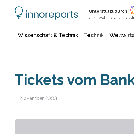
Wissenschaft & Technik
Informationstechnologie
Energie & Elektrotechnik
Unterstützt durch
das revolutionäre Proje
Wissenschaft & Technik
Technik
Weltwirts
Tickets vom Ban
11 November 2003