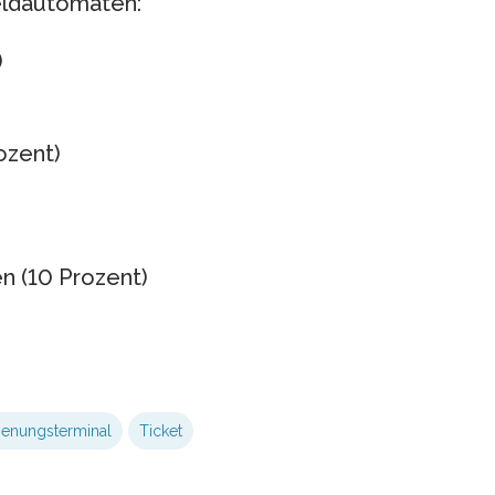
eldautomaten:
)
ozent)
n (10 Prozent)
ienungsterminal
Ticket