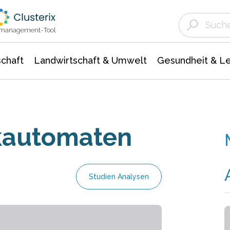
Landwirtschaft & Umwelt
Gesundheit &
Agrar- Forstwissenschaften
Unternehmensmeldungen
Biowissenschafte
Ökologie Umwelt- Naturschutz
ktmanagement-Tool
chaft
Landwirtschaft & Umwelt
Gesundheit & L
kautomaten
Studien Analysen