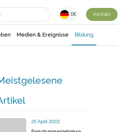
 Leben
Medien & Ereignisse
Interdisziplinäre Forschung
Veranstaltungsnachrichten
n Chemie
Gesellschaftswissenschaften
Kontakt
DE
eben
Medien & Ereignisse
Bildung
Meistgelesene
Artikel
25 April 2001
Forschungsergebnisse