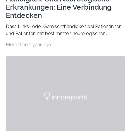
Erkrankungen: Eine Verbindung
Entdecken
Dass Links- oder Gemischthändigkeit bei Patientinnen
und Patienten mit bestimmten neurologischen
Erkrankungen wie Autismus-Spektrum-Störungen
More than 1 year ago
auffällig häufig vorkommt, ist eine oft berichtete
Beobachtung aus der Praxis. Die Verbindung von
Händigkeit und diesen Erkrankungen liegt
wahrscheinlich darin begründet, dass beide durch
Prozesse in der frühen Hirnentwicklung beeinflusst
werden. Verschiedene Studien untersuchten diesen
Zusammenhang für einzelne Erkrankungen und
konnten ihn mal belegen, mal nicht. Eine Meta-Analyse,
die ein internationales Forschungsteam aus Bochum,
Hamburg, Nimwegen und Athen durchgeführt hat,
zeigt, dass eine abweichende Händigkeit…