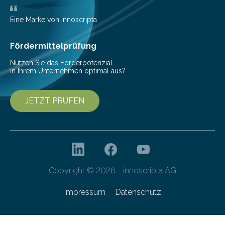
wurden im Fachmagazin JAMA Psychiatry
veröffentlicht. „Schlechter…
Eine Marke von innoscripta
Fördermittelprüfung
Nutzen Sie das Förderpotenzial
in Ihrem Unternehmen optimal aus?
JETZT PRÜFEN
Copyright © 2026 - innoscripta AG
Impressum
Datenschutz