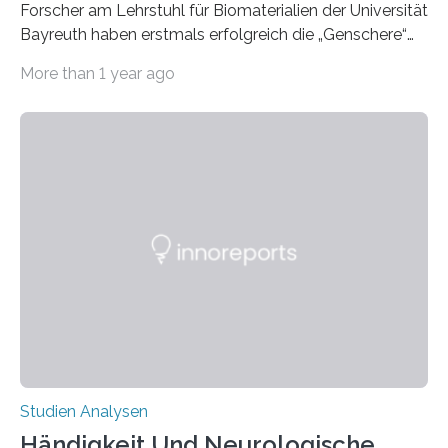
Forscher am Lehrstuhl für Biomaterialien der Universität
Bayreuth haben erstmals erfolgreich die „Genschere“
CRISPR-Cas9 bei Spinnen eingesetzt. Die Spinnen
More than 1 year ago
produzierten nach der Gen-Editierung rot
fluoreszierende Spinnenseide. Über ihre Ergebnisse
berichten die Forscher im Fachjournal Angewandte
Chemie. What for? Spinnenseide ist eine der
interessantesten Fasern im Bereich der
Materialwissenschaften: Insbesondere ihr Abseilfaden
ist enorm reißfest, dabei jedoch elastisch, leicht und
biologisch abbaubar. Wenn es gelingt, die Produktion
der Spinnenseide in vivo – im lebenden Tier – zu
beeinflussen und damit Einblicke…
Studien Analysen
Händigkeit Und Neurologische