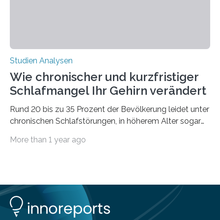
Studien Analysen
Wie chronischer und kurzfristiger
Schlafmangel Ihr Gehirn verändert
Rund 20 bis zu 35 Prozent der Bevölkerung leidet unter
chronischen Schlafstörungen, in höherem Alter sogar
die Hälfte aller Menschen. Fast jeder Jugendliche oder
More than 1 year ago
Erwachsene kennt zudem ein kurzfristiges Schlafdefizit:
ob Party, ein langer Arbeitstag, die Pflege Angehöriger
oder schlicht am Handy verdaddelt – die Möglichkeiten
zu wenig Schlaf zu bekommen sind vielfältig. Jülicher
Forscher:innen konnten in einer aktuellen Metastudie
zeigen, dass sich die jeweils beteiligten Gehirnregionen
deutlich unterscheiden. Die Ergebnisse der Studie