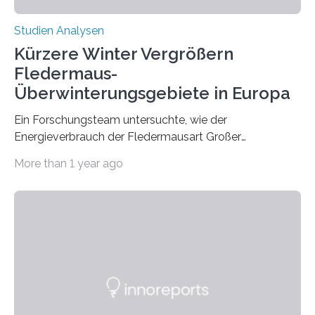
Studien Analysen
Kürzere Winter Vergrößern
Fledermaus-
Überwinterungsgebiete in Europa
Ein Forschungsteam untersuchte, wie der
Energieverbrauch der Fledermausart Großer
Abendsegler von der Temperatur beeinflusst wird, und
More than 1 year ago
erstellte ein Modell, mit dem sich vorhersagen lässt, in
welchen geographischen Breiten sie den Winterschlaf
überleben und wie sich ihre Überwinterungsgebiete im
Laufe der Zeit verändern könnten. Es zeichnet die
Verschiebung der Überwinterungsgebiete in den letzten
50 Jahren exakt nach und sagt eine weitere
Ausdehnung nach Nordosten um bis zu 14 Prozent des
derzeitigen Verbreitungsgebiets bis zum Jahr 2100
voraus – bedingt durch kürzere…