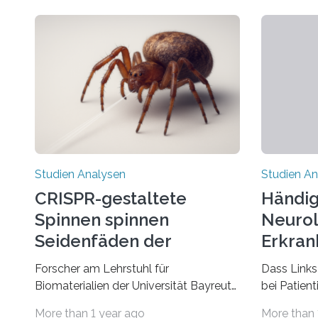
Studien Analysen
Studien An
CRISPR-gestaltete
Händig
Spinnen spinnen
Neurol
Seidenfäden der
Erkran
nächsten Generation
Verbin
Forscher am Lehrstuhl für
Dass Links
Biomaterialien der Universität Bayreuth
bei Patien
haben erstmals erfolgreich die
bestimmte
More than 1 year ago
More than 