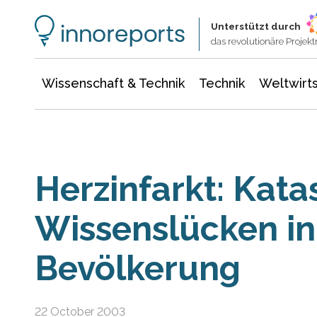
Wissenschaft & Technik
Informationstechnologie
Energie & Elektrotechnik
Unterstützt durch
das revolutionäre Proje
Wissenschaft & Technik
Technik
Weltwirts
Herzinfarkt: Kata
Wissenslücken in
Bevölkerung
22 October 2003