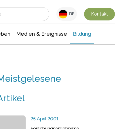
 Leben
Medien & Ereignisse
Interdisziplinäre Forschung
Veranstaltungsnachrichten
n Chemie
Gesellschaftswissenschaften
Kontakt
DE
eben
Medien & Ereignisse
Bildung
Meistgelesene
Artikel
25 April 2001
Forschungsergebnisse