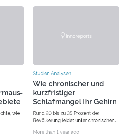
Studien Analysen
Wie chronischer und
rmaus-
kurzfristiger
ebiete
Schlafmangel Ihr Gehirn
verändert
chte, wie
Rund 20 bis zu 35 Prozent der
Bevölkerung leidet unter chronischen
dsegler
Schlafstörungen, in höherem Alter
More than 1 year ago