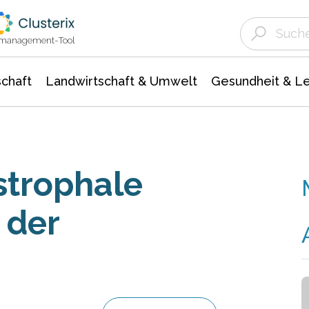
Landwirtschaft & Umwelt
Gesundheit &
Agrar- Forstwissenschaften
Unternehmensmeldungen
Biowissenschafte
Ökologie Umwelt- Naturschutz
ktmanagement-Tool
chaft
Landwirtschaft & Umwelt
Gesundheit & L
strophale
 der