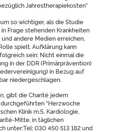
bezüglich Jahrestherapiekosten”
m so wichtiger, als die Studie
e in Frage stehenden Krankheiten
 und andere Medien erreichen,
olle spielt. Aufklärung kann
folgreich sein: Nicht einmal die
ng in der DDR (Primärprävention)
Wiedervereinigung) in Bezug auf
nbar niedergeschlagen.
, gibt die Charité jedem
t durchgeführten “Herzwoche
chen Klinik m.S. Kardiologie,
ité-Mitte, in täglichen
h unter:Tel: 030 450 513 182 und