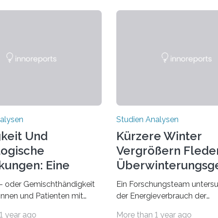
alysen
Studien Analysen
keit Und
Kürzere Winter
ogische
Vergrößern Flede
kungen: Eine
Überwinterungsg
dung Entdecken
in Europa
- oder Gemischthändigkeit
Ein Forschungsteam untersu
tinnen und Patienten mit
der Energieverbrauch der
n neurologischen
Fledermausart Großer Aben
1 year ago
More than 1 year ago