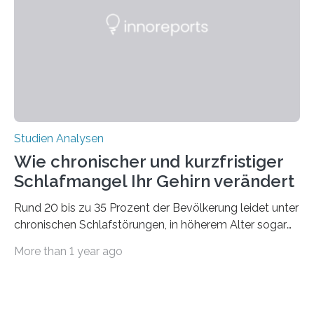
Ausdehnung nach Nordosten um bis zu 14 Prozent des
derzeitigen Verbreitungsgebiets bis zum Jahr 2100
voraus – bedingt durch kürzere…
Studien Analysen
Wie chronischer und kurzfristiger
Schlafmangel Ihr Gehirn verändert
Rund 20 bis zu 35 Prozent der Bevölkerung leidet unter
chronischen Schlafstörungen, in höherem Alter sogar
die Hälfte aller Menschen. Fast jeder Jugendliche oder
More than 1 year ago
Erwachsene kennt zudem ein kurzfristiges Schlafdefizit:
ob Party, ein langer Arbeitstag, die Pflege Angehöriger
oder schlicht am Handy verdaddelt – die Möglichkeiten
zu wenig Schlaf zu bekommen sind vielfältig. Jülicher