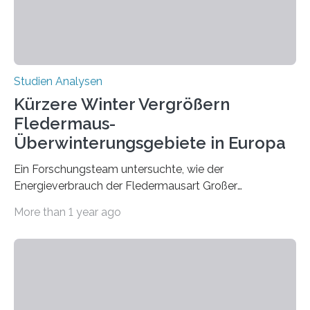
Hamburg, Nimwegen und Athen durchgeführt hat,
zeigt, dass eine abweichende Händigkeit…
Studien Analysen
Kürzere Winter Vergrößern
Fledermaus-
Überwinterungsgebiete in Europa
Ein Forschungsteam untersuchte, wie der
Energieverbrauch der Fledermausart Großer
Abendsegler von der Temperatur beeinflusst wird, und
More than 1 year ago
erstellte ein Modell, mit dem sich vorhersagen lässt, in
welchen geographischen Breiten sie den Winterschlaf
überleben und wie sich ihre Überwinterungsgebiete im
Laufe der Zeit verändern könnten. Es zeichnet die
Verschiebung der Überwinterungsgebiete in den letzten
50 Jahren exakt nach und sagt eine weitere