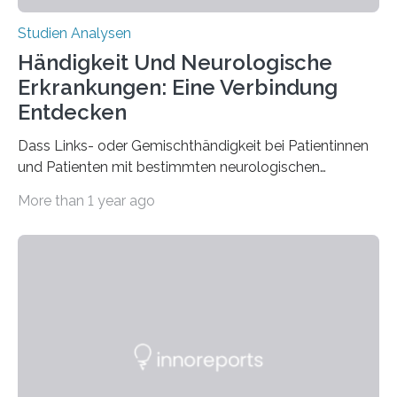
Studien Analysen
Händigkeit Und Neurologische
Erkrankungen: Eine Verbindung
Entdecken
Dass Links- oder Gemischthändigkeit bei Patientinnen
und Patienten mit bestimmten neurologischen
Erkrankungen wie Autismus-Spektrum-Störungen
More than 1 year ago
auffällig häufig vorkommt, ist eine oft berichtete
Beobachtung aus der Praxis. Die Verbindung von
Händigkeit und diesen Erkrankungen liegt
wahrscheinlich darin begründet, dass beide durch
Prozesse in der frühen Hirnentwicklung beeinflusst
werden. Verschiedene Studien untersuchten diesen
Zusammenhang für einzelne Erkrankungen und
konnten ihn mal belegen, mal nicht. Eine Meta-Analyse,
die ein internationales Forschungsteam aus Bochum,