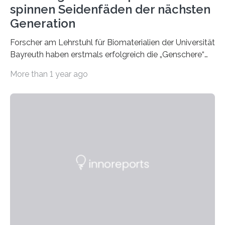
spinnen Seidenfäden der nächsten
Generation
Forscher am Lehrstuhl für Biomaterialien der Universität
Bayreuth haben erstmals erfolgreich die „Genschere“
CRISPR-Cas9 bei Spinnen eingesetzt. Die Spinnen
More than 1 year ago
produzierten nach der Gen-Editierung rot
fluoreszierende Spinnenseide. Über ihre Ergebnisse
berichten die Forscher im Fachjournal Angewandte
Chemie. What for? Spinnenseide ist eine der
interessantesten Fasern im Bereich der
Materialwissenschaften: Insbesondere ihr Abseilfaden
ist enorm reißfest, dabei jedoch elastisch, leicht und
biologisch abbaubar. Wenn es gelingt, die Produktion
der Spinnenseide in vivo – im lebenden Tier – zu
beeinflussen und damit Einblicke…