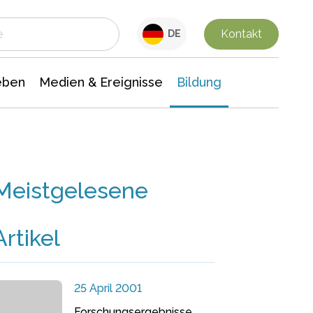
 Leben
Medien & Ereignisse
Interdisziplinäre Forschung
Veranstaltungsnachrichten
n Chemie
Gesellschaftswissenschaften
Kontakt
DE
eben
Medien & Ereignisse
Bildung
Meistgelesene
Artikel
25 April 2001
Forschungsergebnisse