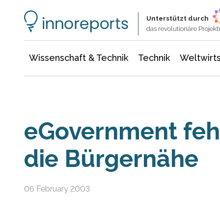
Wissenschaft & Technik
Informationstechnologie
Energie & Elektrotechnik
Unterstützt durch
das revolutionäre Proje
Wissenschaft & Technik
Technik
Weltwirts
eGovernment fehl
die Bürgernähe
06 February 2003