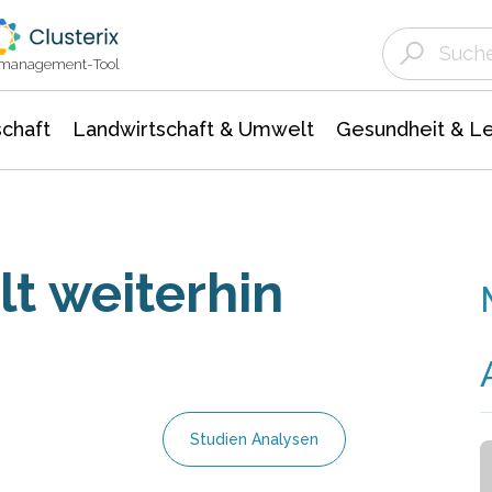
Landwirtschaft & Umwelt
Gesundheit &
Agrar- Forstwissenschaften
Unternehmensmeldungen
Biowissenschafte
Ökologie Umwelt- Naturschutz
ktmanagement-Tool
chaft
Landwirtschaft & Umwelt
Gesundheit & L
t weiterhin
Studien Analysen