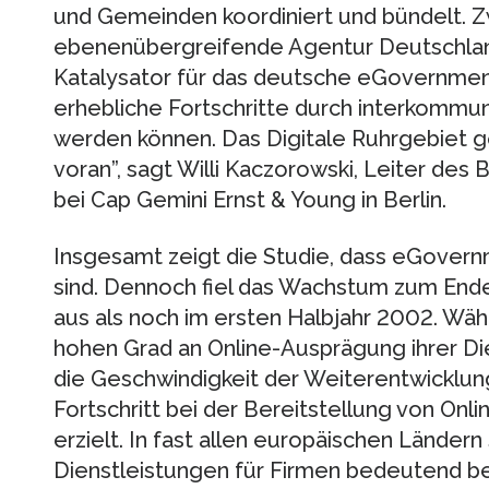
und Gemeinden koordiniert und bündelt. Z
ebenenübergreifende Agentur Deutschlan
Katalysator für das deutsche eGovernmen
erhebliche Fortschritte durch interkommu
werden können. Das Digitale Ruhrgebiet ge
voran”, sagt Willi Kaczorowski, Leiter des
bei Cap Gemini Ernst & Young in Berlin.
Insgesamt zeigt die Studie, dass eGover
sind. Dennoch fiel das Wachstum zum End
aus als noch im ersten Halbjahr 2002. Wä
hohen Grad an Online-Ausprägung ihrer Die
die Geschwindigkeit der Weiterentwicklun
Fortschritt bei der Bereitstellung von On
erzielt. In fast allen europäischen Ländern
Dienstleistungen für Firmen bedeutend bes