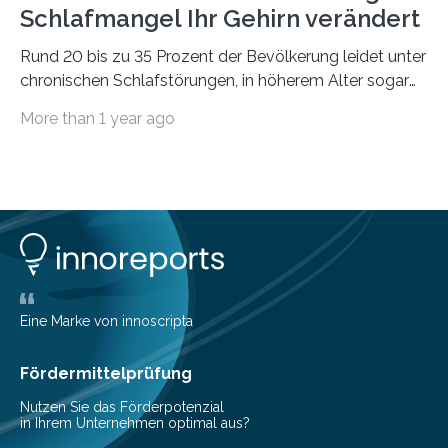
Schlafmangel Ihr Gehirn verändert
Rund 20 bis zu 35 Prozent der Bevölkerung leidet unter
chronischen Schlafstörungen, in höherem Alter sogar
die Hälfte aller Menschen. Fast jeder Jugendliche oder
More than 1 year ago
Erwachsene kennt zudem ein kurzfristiges Schlafdefizit:
ob Party, ein langer Arbeitstag, die Pflege Angehöriger
oder schlicht am Handy verdaddelt – die Möglichkeiten
zu wenig Schlaf zu bekommen sind vielfältig. Jülicher
Forscher:innen konnten in einer aktuellen Metastudie
zeigen, dass sich die jeweils beteiligten Gehirnregionen
deutlich unterscheiden. Die Ergebnisse der Studie
wurden im Fachmagazin JAMA Psychiatry
veröffentlicht. „Schlechter…
Eine Marke von innoscripta
Fördermittelprüfung
Nutzen Sie das Förderpotenzial
in Ihrem Unternehmen optimal aus?