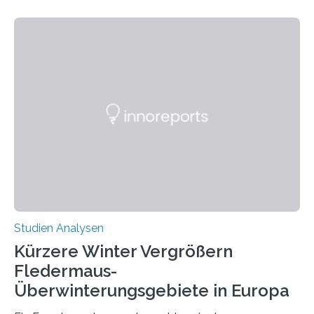
Beobachtung aus der Praxis. Die Verbindung von
Händigkeit und diesen Erkrankungen liegt
wahrscheinlich darin begründet, dass beide durch
Prozesse in der frühen Hirnentwicklung beeinflusst
werden. Verschiedene Studien untersuchten diesen
Zusammenhang für einzelne Erkrankungen und
konnten ihn mal belegen, mal nicht. Eine Meta-Analyse,
die ein internationales Forschungsteam aus Bochum,
Hamburg, Nimwegen und Athen durchgeführt hat,
zeigt, dass eine abweichende Händigkeit…
Studien Analysen
Kürzere Winter Vergrößern
Fledermaus-
Überwinterungsgebiete in Europa