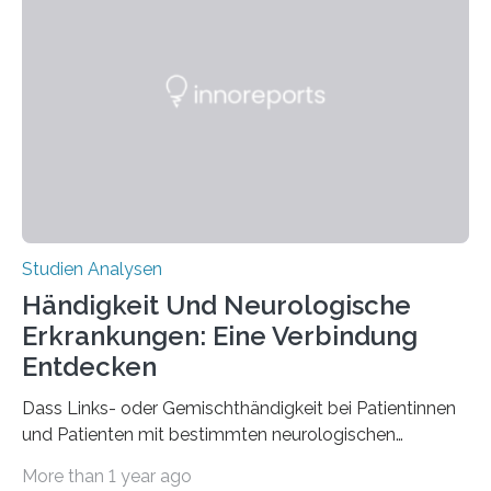
interessantesten Fasern im Bereich der
Materialwissenschaften: Insbesondere ihr Abseilfaden
ist enorm reißfest, dabei jedoch elastisch, leicht und
biologisch abbaubar. Wenn es gelingt, die Produktion
der Spinnenseide in vivo – im lebenden Tier – zu
beeinflussen und damit Einblicke…
Studien Analysen
Händigkeit Und Neurologische
Erkrankungen: Eine Verbindung
Entdecken
Dass Links- oder Gemischthändigkeit bei Patientinnen
und Patienten mit bestimmten neurologischen
Erkrankungen wie Autismus-Spektrum-Störungen
More than 1 year ago
auffällig häufig vorkommt, ist eine oft berichtete