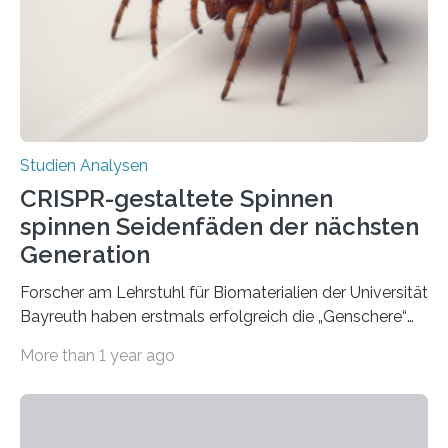
Studien Analysen
CRISPR-gestaltete Spinnen
spinnen Seidenfäden der nächsten
Generation
Forscher am Lehrstuhl für Biomaterialien der Universität
Bayreuth haben erstmals erfolgreich die „Genschere“
CRISPR-Cas9 bei Spinnen eingesetzt. Die Spinnen
More than 1 year ago
produzierten nach der Gen-Editierung rot
fluoreszierende Spinnenseide. Über ihre Ergebnisse
berichten die Forscher im Fachjournal Angewandte
Chemie. What for? Spinnenseide ist eine der