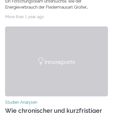
Ein Forschungsteam untersuchte, wie der
Energieverbrauch der Fledermausart Großer
Abendsegler von der Temperatur beeinflusst wird, und
More than 1 year ago
erstellte ein Modell, mit dem sich vorhersagen lässt, in
welchen geographischen Breiten sie den Winterschlaf
überleben und wie sich ihre Überwinterungsgebiete im
Laufe der Zeit verändern könnten. Es zeichnet die
Verschiebung der Überwinterungsgebiete in den letzten
50 Jahren exakt nach und sagt eine weitere
Ausdehnung nach Nordosten um bis zu 14 Prozent des
derzeitigen Verbreitungsgebiets bis zum Jahr 2100
voraus – bedingt durch kürzere…
Studien Analysen
Wie chronischer und kurzfristiger