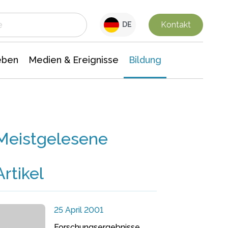
 Leben
Medien & Ereignisse
Interdisziplinäre Forschung
Veranstaltungsnachrichten
n Chemie
Gesellschaftswissenschaften
Kontakt
DE
eben
Medien & Ereignisse
Bildung
Meistgelesene
Artikel
25 April 2001
Forschungsergebnisse