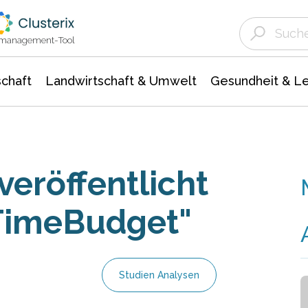
Landwirtschaft & Umwelt
Gesundheit &
Agrar- Forstwissenschaften
Unternehmensmeldungen
Biowissenschafte
Ökologie Umwelt- Naturschutz
ktmanagement-Tool
chaft
Landwirtschaft & Umwelt
Gesundheit & L
eröffentlicht
"TimeBudget"
Studien Analysen