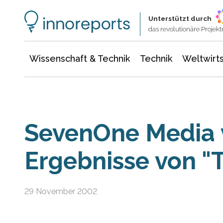
Wissenschaft & Technik
Informationstechnologie
Energie & Elektrotechnik
Unterstützt durch
das revolutionäre Proje
Wissenschaft & Technik
Technik
Weltwirts
SevenOne Media v
Ergebnisse von 
29 November 2002