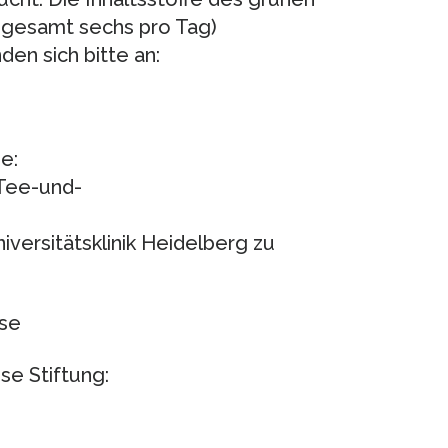
sgesamt sechs pro Tag)
n sich bitte an:
e:
Tee-und-
versitätsklinik Heidelberg zu
ose
e Stiftung: