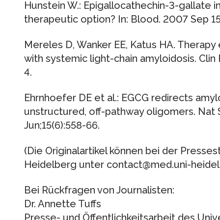
Hunstein W.: Epigallocathechin-3-gallate i
therapeutic option? In: Blood. 2007 Sep 15
Mereles D, Wanker EE, Katus HA. Therapy e
with systemic light-chain amyloidosis. Clin
4.
Ehrnhoefer DE et al.: EGCG redirects amyl
unstructured, off-pathway oligomers. Nat 
Jun;15(6):558-66.
(Die Originalartikel können bei der Presses
Heidelberg unter contact@med.uni-heidel
Bei Rückfragen von Journalisten:
Dr. Annette Tuffs
Presse- und Öffentlichkeitsarbeit des Univ