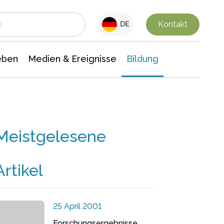
 Leben
Medien & Ereignisse
Interdisziplinäre Forschung
Veranstaltungsnachrichten
n Chemie
Gesellschaftswissenschaften
Kontakt
DE
eben
Medien & Ereignisse
Bildung
Meistgelesene
Artikel
25 April 2001
Forschungsergebnisse