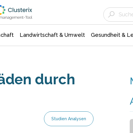
Landwirtschaft & Umwelt
Gesundheit &
Agrar- Forstwissenschaften
Unternehmensmeldungen
Biowissenschafte
Ökologie Umwelt- Naturschutz
ktmanagement-Tool
chaft
Landwirtschaft & Umwelt
Gesundheit & L
äden durch
Studien Analysen