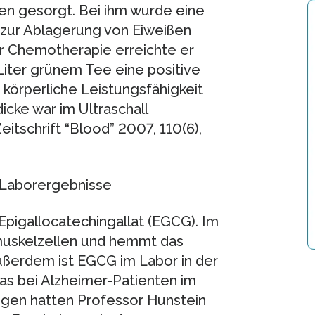
en gesorgt. Bei ihm wurde eine
s zur Ablagerung von Eiweißen
er Chemotherapie erreichte er
Liter grünem Tee eine positive
körperliche Leistungsfähigkeit
cke war im Ultraschall
itschrift “Blood” 2007, 110(6),
 Laborergebnisse
pigallocatechingallat (EGCG). Im
zmuskelzellen und hemmt das
ßerdem ist EGCG im Labor in der
das bei Alzheimer-Patienten im
ngen hatten Professor Hunstein