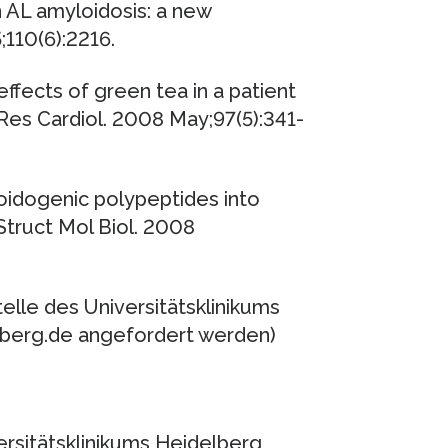
n AL amyloidosis: a new
;110(6):2216.
ffects of green tea in a patient
 Res Cardiol. 2008 May;97(5):341-
oidogenic polypeptides into
Struct Mol Biol. 2008
telle des Universitätsklinikums
berg.de angefordert werden)
ersitätsklinikums Heidelberg