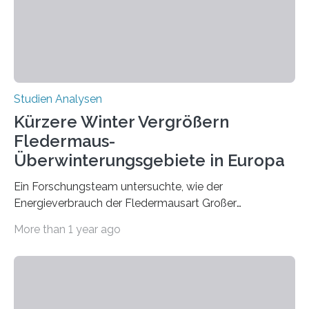
die ein internationales Forschungsteam aus Bochum,
Hamburg, Nimwegen und Athen durchgeführt hat,
zeigt, dass eine abweichende Händigkeit…
Studien Analysen
Kürzere Winter Vergrößern
Fledermaus-
Überwinterungsgebiete in Europa
Ein Forschungsteam untersuchte, wie der
Energieverbrauch der Fledermausart Großer
Abendsegler von der Temperatur beeinflusst wird, und
More than 1 year ago
erstellte ein Modell, mit dem sich vorhersagen lässt, in
welchen geographischen Breiten sie den Winterschlaf
überleben und wie sich ihre Überwinterungsgebiete im
Laufe der Zeit verändern könnten. Es zeichnet die
Verschiebung der Überwinterungsgebiete in den letzten