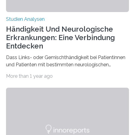
Studien Analysen
Händigkeit Und Neurologische
Erkrankungen: Eine Verbindung
Entdecken
Dass Links- oder Gemischthändigkeit bei Patientinnen
und Patienten mit bestimmten neurologischen
Erkrankungen wie Autismus-Spektrum-Störungen
More than 1 year ago
auffällig häufig vorkommt, ist eine oft berichtete
Beobachtung aus der Praxis. Die Verbindung von
Händigkeit und diesen Erkrankungen liegt
wahrscheinlich darin begründet, dass beide durch
Prozesse in der frühen Hirnentwicklung beeinflusst
werden. Verschiedene Studien untersuchten diesen
Zusammenhang für einzelne Erkrankungen und
konnten ihn mal belegen, mal nicht. Eine Meta-Analyse,