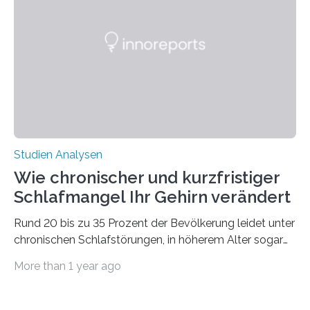
50 Jahren exakt nach und sagt eine weitere
Ausdehnung nach Nordosten um bis zu 14 Prozent des
derzeitigen Verbreitungsgebiets bis zum Jahr 2100
voraus – bedingt durch kürzere…
Studien Analysen
Wie chronischer und kurzfristiger
Schlafmangel Ihr Gehirn verändert
Rund 20 bis zu 35 Prozent der Bevölkerung leidet unter
chronischen Schlafstörungen, in höherem Alter sogar
die Hälfte aller Menschen. Fast jeder Jugendliche oder
More than 1 year ago
Erwachsene kennt zudem ein kurzfristiges Schlafdefizit:
ob Party, ein langer Arbeitstag, die Pflege Angehöriger
oder schlicht am Handy verdaddelt – die Möglichkeiten