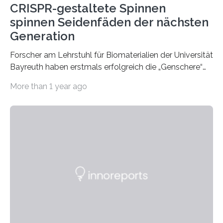
CRISPR-gestaltete Spinnen
spinnen Seidenfäden der nächsten
Generation
Forscher am Lehrstuhl für Biomaterialien der Universität
Bayreuth haben erstmals erfolgreich die „Genschere“
CRISPR-Cas9 bei Spinnen eingesetzt. Die Spinnen
More than 1 year ago
produzierten nach der Gen-Editierung rot
fluoreszierende Spinnenseide. Über ihre Ergebnisse
berichten die Forscher im Fachjournal Angewandte
Chemie. What for? Spinnenseide ist eine der
interessantesten Fasern im Bereich der
Materialwissenschaften: Insbesondere ihr Abseilfaden
ist enorm reißfest, dabei jedoch elastisch, leicht und
biologisch abbaubar. Wenn es gelingt, die Produktion
der Spinnenseide in vivo – im lebenden Tier – zu
beeinflussen und damit Einblicke…