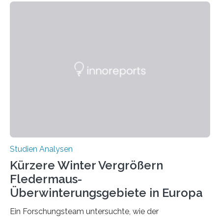
Händigkeit und diesen Erkrankungen liegt
wahrscheinlich darin begründet, dass beide durch
Prozesse in der frühen Hirnentwicklung beeinflusst
werden. Verschiedene Studien untersuchten diesen
Zusammenhang für einzelne Erkrankungen und
konnten ihn mal belegen, mal nicht. Eine Meta-Analyse,
die ein internationales Forschungsteam aus Bochum,
Hamburg, Nimwegen und Athen durchgeführt hat,
zeigt, dass eine abweichende Händigkeit…
Studien Analysen
Kürzere Winter Vergrößern
Fledermaus-
Überwinterungsgebiete in Europa
Ein Forschungsteam untersuchte, wie der