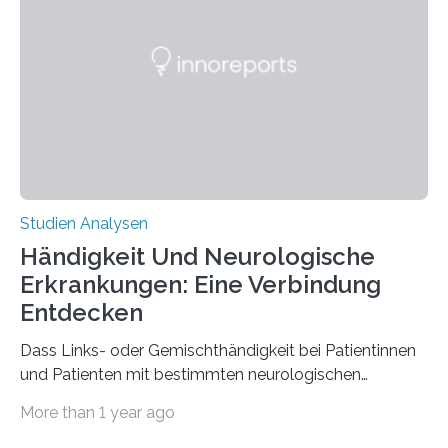
Materialwissenschaften: Insbesondere ihr Abseilfaden
ist enorm reißfest, dabei jedoch elastisch, leicht und
biologisch abbaubar. Wenn es gelingt, die Produktion
der Spinnenseide in vivo – im lebenden Tier – zu
beeinflussen und damit Einblicke…
Studien Analysen
Händigkeit Und Neurologische
Erkrankungen: Eine Verbindung
Entdecken
Dass Links- oder Gemischthändigkeit bei Patientinnen
und Patienten mit bestimmten neurologischen
Erkrankungen wie Autismus-Spektrum-Störungen
More than 1 year ago
auffällig häufig vorkommt, ist eine oft berichtete
Beobachtung aus der Praxis. Die Verbindung von