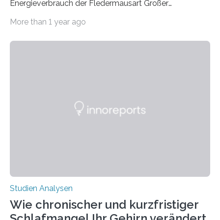
Energieverbrauch der Fledermausart Großer
Abendsegler von der Temperatur beeinflusst wird, und
More than 1 year ago
erstellte ein Modell, mit dem sich vorhersagen lässt, in
welchen geographischen Breiten sie den Winterschlaf
überleben und wie sich ihre Überwinterungsgebiete im
Laufe der Zeit verändern könnten. Es zeichnet die
Verschiebung der Überwinterungsgebiete in den letzten
50 Jahren exakt nach und sagt eine weitere
Ausdehnung nach Nordosten um bis zu 14 Prozent des
derzeitigen Verbreitungsgebiets bis zum Jahr 2100
voraus – bedingt durch kürzere…
Studien Analysen
Wie chronischer und kurzfristiger
Schlafmangel Ihr Gehirn verändert