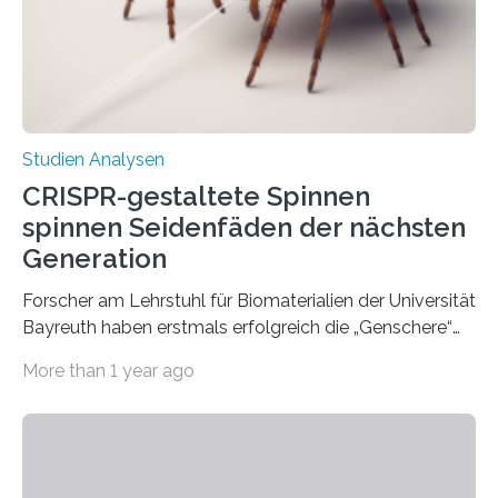
Studien Analysen
CRISPR-gestaltete Spinnen
spinnen Seidenfäden der nächsten
Generation
Forscher am Lehrstuhl für Biomaterialien der Universität
Bayreuth haben erstmals erfolgreich die „Genschere“
CRISPR-Cas9 bei Spinnen eingesetzt. Die Spinnen
More than 1 year ago
produzierten nach der Gen-Editierung rot
fluoreszierende Spinnenseide. Über ihre Ergebnisse
berichten die Forscher im Fachjournal Angewandte
Chemie. What for? Spinnenseide ist eine der
interessantesten Fasern im Bereich der