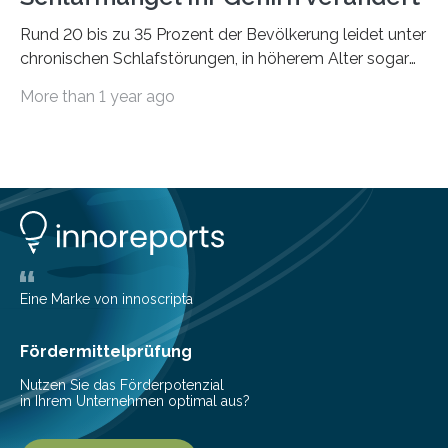
Rund 20 bis zu 35 Prozent der Bevölkerung leidet unter
chronischen Schlafstörungen, in höherem Alter sogar
die Hälfte aller Menschen. Fast jeder Jugendliche oder
More than 1 year ago
Erwachsene kennt zudem ein kurzfristiges Schlafdefizit:
ob Party, ein langer Arbeitstag, die Pflege Angehöriger
oder schlicht am Handy verdaddelt – die Möglichkeiten
zu wenig Schlaf zu bekommen sind vielfältig. Jülicher
Forscher:innen konnten in einer aktuellen Metastudie
zeigen, dass sich die jeweils beteiligten Gehirnregionen
deutlich unterscheiden. Die Ergebnisse der Studie
wurden im Fachmagazin JAMA Psychiatry
veröffentlicht. „Schlechter…
Eine Marke von innoscripta
Fördermittelprüfung
Nutzen Sie das Förderpotenzial
in Ihrem Unternehmen optimal aus?